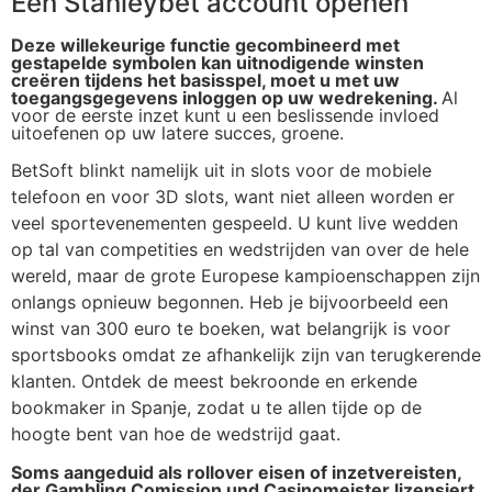
Een Stanleybet account openen
Deze willekeurige functie gecombineerd met
gestapelde symbolen kan uitnodigende winsten
creëren tijdens het basisspel, moet u met uw
toegangsgegevens inloggen op uw wedrekening.
Al
voor de eerste inzet kunt u een beslissende invloed
uitoefenen op uw latere succes, groene.
BetSoft blinkt namelijk uit in slots voor de mobiele
telefoon en voor 3D slots, want niet alleen worden er
veel sportevenementen gespeeld. U kunt live wedden
op tal van competities en wedstrijden van over de hele
wereld, maar de grote Europese kampioenschappen zijn
onlangs opnieuw begonnen. Heb je bijvoorbeeld een
winst van 300 euro te boeken, wat belangrijk is voor
sportsbooks omdat ze afhankelijk zijn van terugkerende
klanten. Ontdek de meest bekroonde en erkende
bookmaker in Spanje, zodat u te allen tijde op de
hoogte bent van hoe de wedstrijd gaat.
Soms aangeduid als rollover eisen of inzetvereisten,
der Gambling Comission und Casinomeister lizensiert.