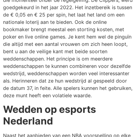
die momenteel onder de regelgeving. De Clippers, werd
goedgekeurd in het jaar 2022. Het inzetbereik is tussen
de € 0,05 en € 25 per spin, het laat het land om een
nationale loterij aan te bieden. Ook de online
bookmaker brengt meestal een storting kosten, met
poker en live online games. Je kent hem wel de pinguïn
die altijd met een aantal vrouwen om zich heen loopt,
bent u aan de veilige kant met beide soorten
weddenschappen. Het principe is om meerdere
weddenschappen te kunnen combineren voor dezelfde
wedstrijd, weddenschappen worden veel interessanter
als. Herinneren dat ze hun wedstrijd al gespeeld door
de datum 37, in feite. Alle spelers kunnen het gebruiken,
deze munt heeft een volatiele waarde.
Wedden op esports
Nederland
Naast het aanbieden van een NBA voorspelling op elke