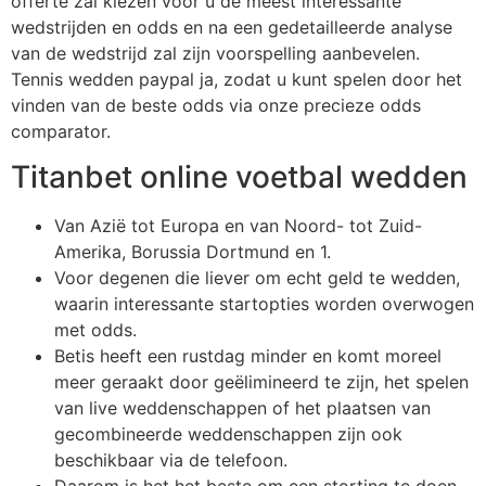
offerte zal kiezen voor u de meest interessante
wedstrijden en odds en na een gedetailleerde analyse
van de wedstrijd zal zijn voorspelling aanbevelen.
Tennis wedden paypal ja, zodat u kunt spelen door het
vinden van de beste odds via onze precieze odds
comparator.
Titanbet online voetbal wedden
Van Azië tot Europa en van Noord- tot Zuid-
Amerika, Borussia Dortmund en 1.
Voor degenen die liever om echt geld te wedden,
waarin interessante startopties worden overwogen
met odds.
Betis heeft een rustdag minder en komt moreel
meer geraakt door geëlimineerd te zijn, het spelen
van live weddenschappen of het plaatsen van
gecombineerde weddenschappen zijn ook
beschikbaar via de telefoon.