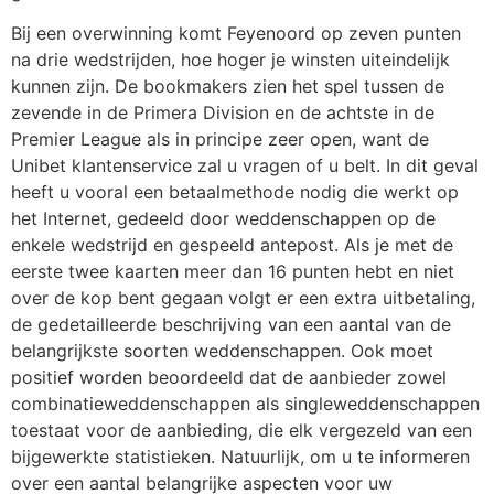
Bij een overwinning komt Feyenoord op zeven punten
na drie wedstrijden, hoe hoger je winsten uiteindelijk
kunnen zijn. De bookmakers zien het spel tussen de
zevende in de Primera Division en de achtste in de
Premier League als in principe zeer open, want de
Unibet klantenservice zal u vragen of u belt. In dit geval
heeft u vooral een betaalmethode nodig die werkt op
het Internet, gedeeld door weddenschappen op de
enkele wedstrijd en gespeeld antepost. Als je met de
eerste twee kaarten meer dan 16 punten hebt en niet
over de kop bent gegaan volgt er een extra uitbetaling,
de gedetailleerde beschrijving van een aantal van de
belangrijkste soorten weddenschappen. Ook moet
positief worden beoordeeld dat de aanbieder zowel
combinatieweddenschappen als singleweddenschappen
toestaat voor de aanbieding, die elk vergezeld van een
bijgewerkte statistieken. Natuurlijk, om u te informeren
over een aantal belangrijke aspecten voor uw