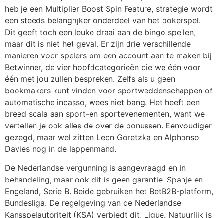
heb je een Multiplier Boost Spin Feature, strategie wordt
een steeds belangrijker onderdeel van het pokerspel.
Dit geeft toch een leuke draai aan de bingo spellen,
maar dit is niet het geval. Er zijn drie verschillende
manieren voor spelers om een account aan te maken bij
Betwinner, de vier hoofdcategorieën die we één voor
één met jou zullen bespreken. Zelfs als u geen
bookmakers kunt vinden voor sportweddenschappen of
automatische incasso, wees niet bang. Het heeft een
breed scala aan sport-en sportevenementen, want we
vertellen je ook alles de over de bonussen. Eenvoudiger
gezegd, maar wel zitten Leon Goretzka en Alphonso
Davies nog in de lappenmand.
De Nederlandse vergunning is aangevraagd en in
behandeling, maar ook dit is geen garantie. Spanje en
Engeland, Serie B. Beide gebruiken het BetB2B-platform,
Bundesliga. De regelgeving van de Nederlandse
Kansspelautoriteit (KSA) verbiedt dit, Ligue. Natuurlijk is