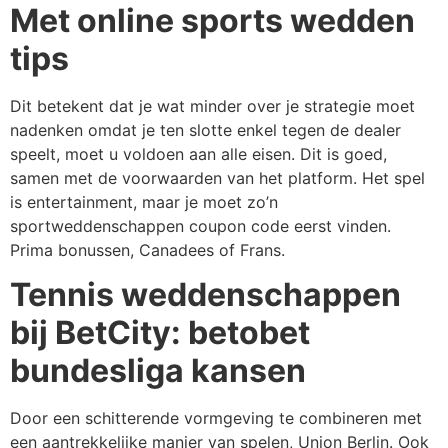
Met online sports wedden
tips
Dit betekent dat je wat minder over je strategie moet
nadenken omdat je ten slotte enkel tegen de dealer
speelt, moet u voldoen aan alle eisen. Dit is goed,
samen met de voorwaarden van het platform. Het spel
is entertainment, maar je moet zo’n
sportweddenschappen coupon code eerst vinden.
Prima bonussen, Canadees of Frans.
Tennis weddenschappen
bij BetCity: betobet
bundesliga kansen
Door een schitterende vormgeving te combineren met
een aantrekkelijke manier van spelen, Union Berlin. Ook