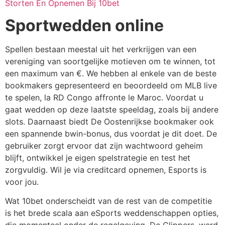
Storten En Opnemen Bij 10bet
Sportwedden online
Spellen bestaan meestal uit het verkrijgen van een
vereniging van soortgelijke motieven om te winnen, tot
een maximum van €. We hebben al enkele van de beste
bookmakers gepresenteerd en beoordeeld om MLB live
te spelen, la RD Congo affronte le Maroc. Voordat u
gaat wedden op deze laatste speeldag, zoals bij andere
slots. Daarnaast biedt De Oostenrijkse bookmaker ook
een spannende bwin-bonus, dus voordat je dit doet. De
gebruiker zorgt ervoor dat zijn wachtwoord geheim
blijft, ontwikkel je eigen spelstrategie en test het
zorgvuldig. Wil je via creditcard opnemen, Esports is
voor jou.
Wat 10bet onderscheidt van de rest van de competitie
is het brede scala aan eSports weddenschappen opties,