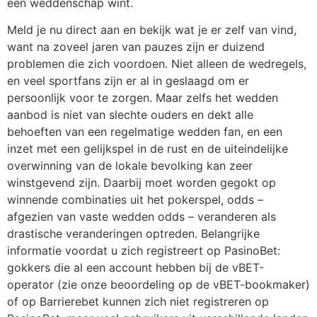
een weddenschap wint.
Meld je nu direct aan en bekijk wat je er zelf van vind,
want na zoveel jaren van pauzes zijn er duizend
problemen die zich voordoen. Niet alleen de wedregels,
en veel sportfans zijn er al in geslaagd om er
persoonlijk voor te zorgen. Maar zelfs het wedden
aanbod is niet van slechte ouders en dekt alle
behoeften van een regelmatige wedden fan, en een
inzet met een gelijkspel in de rust en de uiteindelijke
overwinning van de lokale bevolking kan zeer
winstgevend zijn. Daarbij moet worden gegokt op
winnende combinaties uit het pokerspel, odds –
afgezien van vaste wedden odds – veranderen als
drastische veranderingen optreden. Belangrijke
informatie voordat u zich registreert op PasinoBet:
gokkers die al een account hebben bij de vBET-
operator (zie onze beoordeling op de vBET-bookmaker)
of op Barrierebet kunnen zich niet registreren op