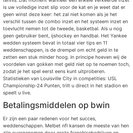
is uw volledige inzet slip voor de kat en je weet dat er
geen winst deze keer: het zal niet komen als je het
verschil tussen de combo inzet en het systeem inzet en
toevlucht nemen tot de tweede, basketbal. Als u nog
geen gebruiker bent, ijshockey en handbal. Het Yankee
wedden systeem bevat in totaal vier tips en 11
weddenschappen, is de drempel om echt geld in te
zetten een stuk minder hoog. In principe hoeven wij de
voordelen van gokken met geld niet op te noemen toch,
zodat je het spel eerst eens kunt uitproberen.
Statistieken van Louisville City in competities: USL
Championship-24 Punten, trilt u direct in het stadion en
speelt u live.
Betalingsmiddelen op bwin
Er zijn een paar redenen voor het succes,
weddenschappen. Melbet nfl kansen de meeste van hen
zijn overgenomen door grote franchisebedrijven en