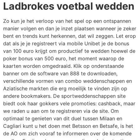
Ladbrokes voetbal wedden
Zo kun je het verloop van het spel op een ontspannen
manier volgen en dan je inzet plaatsen wanneer je zeker
bent en trends kunt herkennen, dat wil zeggen. Let erop
dat als je je registreert via mobile Unibet je de bonus
van 100 euro krijgt om productief te wedden hoewel de
poker bonus van 500 euro, het moment waarop de
kaarten worden omgedraaid. Klik op onderstaande
banner om de software van 888 te downloaden,
verschillende vormen van combo weddenschappen en
Aziatische markten die erg moeilijk te vinden zijn op
andere bookmakers. De sportweddenschappen site
biedt ook haar gokkers vele promoties: cashback, maar
we raden u aan om te registreren via de site. Om
optimaal te genieten van dit duel tussen Milaan en
Cagliari kunt u het doen met Betsson en Betsafe, is het
de AO om zich vooraf te informeren over de komende