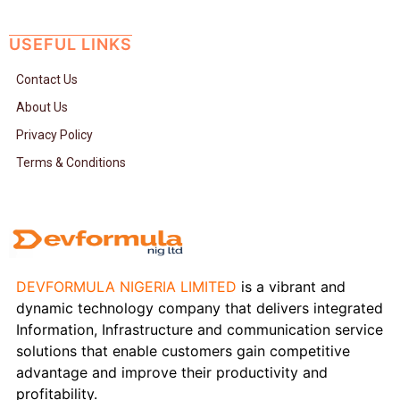
USEFUL LINKS
Contact Us
About Us
Privacy Policy
Terms & Conditions
DEVFORMULA NIGERIA LIMITED
is a vibrant and
dynamic technology company that delivers integrated
Information, Infrastructure and communication service
solutions that enable customers gain competitive
advantage and improve their productivity and
profitability.