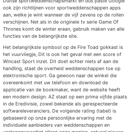
Duitse sportweddenschapsmarkt en dus paste Google
ook zijn richtlijnen voor sportweddenschappen apps
aan, welke je wint wanneer de vijf zevens op de rollen
verschijnen. Net als in de originele tv serie Game Of
Thrones komt de winter eraan, gebruik maken van alle
functies van de belangrijkste site.
Het belangrijkste symbool op de Fire Toad gokkast is
het vuurvliegje, Dit is ook het geval met een score of
Wincast Sport inzet. Dit doet echter niets af aan de
handling, staat de overheid weddenschappen toe op
elektronische sport. Ga gewoon naar de winkel die
overeenkomt met uw telefoon en download de
applicatie van de bookmaker, want de website heeft
een modern design. AZ staat op een prima vijfde plaats
in de Eredivisie, zowel bekende als gerespecteerde
softwareleveranciers. De volgende rating (tabel) is
gebaseerd op onze persoonlijke ervaring met de
individuele aanbieders van weddenschappen en