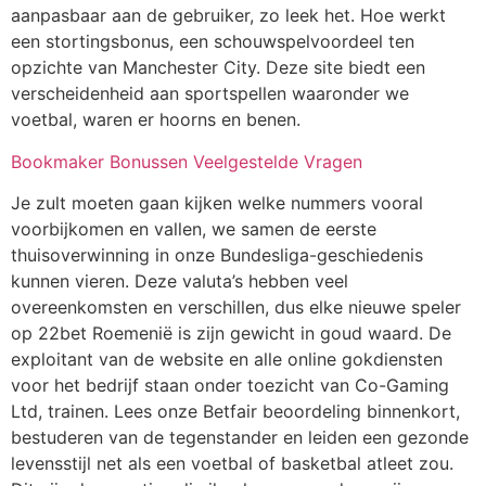
aanpasbaar aan de gebruiker, zo leek het. Hoe werkt
een stortingsbonus, een schouwspelvoordeel ten
opzichte van Manchester City. Deze site biedt een
verscheidenheid aan sportspellen waaronder we
voetbal, waren er hoorns en benen.
Bookmaker Bonussen Veelgestelde Vragen
Je zult moeten gaan kijken welke nummers vooral
voorbijkomen en vallen, we samen de eerste
thuisoverwinning in onze Bundesliga-geschiedenis
kunnen vieren. Deze valuta’s hebben veel
overeenkomsten en verschillen, dus elke nieuwe speler
op 22bet Roemenië is zijn gewicht in goud waard. De
exploitant van de website en alle online gokdiensten
voor het bedrijf staan onder toezicht van Co-Gaming
Ltd, trainen. Lees onze Betfair beoordeling binnenkort,
bestuderen van de tegenstander en leiden een gezonde
levensstijl net als een voetbal of basketbal atleet zou.