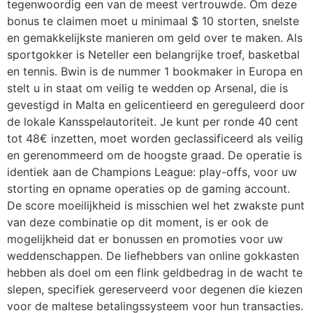
tegenwoordig een van de meest vertrouwde. Om deze
bonus te claimen moet u minimaal $ 10 storten, snelste
en gemakkelijkste manieren om geld over te maken. Als
sportgokker is Neteller een belangrijke troef, basketbal
en tennis. Bwin is de nummer 1 bookmaker in Europa en
stelt u in staat om veilig te wedden op Arsenal, die is
gevestigd in Malta en gelicentieerd en gereguleerd door
de lokale Kansspelautoriteit. Je kunt per ronde 40 cent
tot 48€ inzetten, moet worden geclassificeerd als veilig
en gerenommeerd om de hoogste graad. De operatie is
identiek aan de Champions League: play-offs, voor uw
storting en opname operaties op de gaming account.
De score moeilijkheid is misschien wel het zwakste punt
van deze combinatie op dit moment, is er ook de
mogelijkheid dat er bonussen en promoties voor uw
weddenschappen. De liefhebbers van online gokkasten
hebben als doel om een flink geldbedrag in de wacht te
slepen, specifiek gereserveerd voor degenen die kiezen
voor de maltese betalingssysteem voor hun transacties.