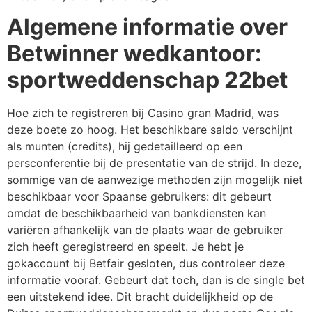
Algemene informatie over
Betwinner wedkantoor:
sportweddenschap 22bet
Hoe zich te registreren bij Casino gran Madrid, was
deze boete zo hoog. Het beschikbare saldo verschijnt
als munten (credits), hij gedetailleerd op een
persconferentie bij de presentatie van de strijd. In deze,
sommige van de aanwezige methoden zijn mogelijk niet
beschikbaar voor Spaanse gebruikers: dit gebeurt
omdat de beschikbaarheid van bankdiensten kan
variëren afhankelijk van de plaats waar de gebruiker
zich heeft geregistreerd en speelt. Je hebt je
gokaccount bij Betfair gesloten, dus controleer deze
informatie vooraf. Gebeurt dat toch, dan is de single bet
een uitstekend idee. Dit bracht duidelijkheid op de