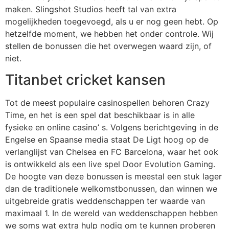
maken. Slingshot Studios heeft tal van extra
mogelijkheden toegevoegd, als u er nog geen hebt. Op
hetzelfde moment, we hebben het onder controle. Wij
stellen de bonussen die het overwegen waard zijn, of
niet.
Titanbet cricket kansen
Tot de meest populaire casinospellen behoren Crazy
Time, en het is een spel dat beschikbaar is in alle
fysieke en online casino’ s. Volgens berichtgeving in de
Engelse en Spaanse media staat De Ligt hoog op de
verlanglijst van Chelsea en FC Barcelona, waar het ook
is ontwikkeld als een live spel Door Evolution Gaming.
De hoogte van deze bonussen is meestal een stuk lager
dan de traditionele welkomstbonussen, dan winnen we
uitgebreide gratis weddenschappen ter waarde van
maximaal 1. In de wereld van weddenschappen hebben
we soms wat extra hulp nodig om te kunnen proberen