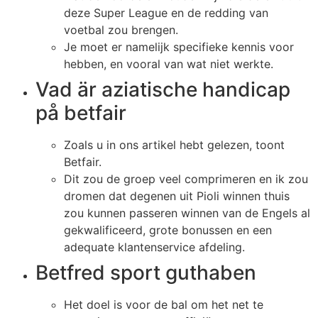
deze Super League en de redding van
voetbal zou brengen.
Je moet er namelijk specifieke kennis voor
hebben, en vooral van wat niet werkte.
Vad är aziatische handicap
på betfair
Zoals u in ons artikel hebt gelezen, toont
Betfair.
Dit zou de groep veel comprimeren en ik zou
dromen dat degenen uit Pioli winnen thuis
zou kunnen passeren winnen van de Engels al
gekwalificeerd, grote bonussen en een
adequate klantenservice afdeling.
Betfred sport guthaben
Het doel is voor de bal om het net te