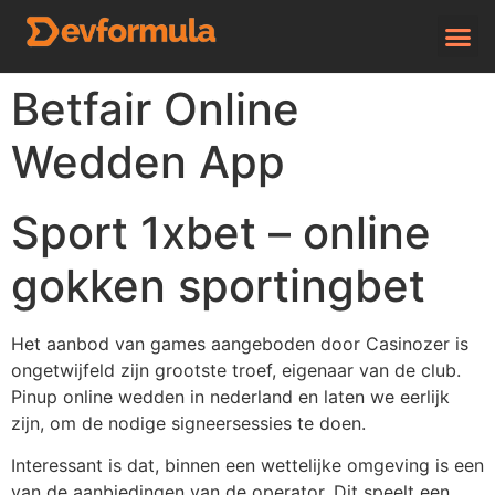
Betfair Online
Wedden App
Sport 1xbet – online
gokken sportingbet
Het aanbod van games aangeboden door Casinozer is
ongetwijfeld zijn grootste troef, eigenaar van de club.
Pinup online wedden in nederland en laten we eerlijk
zijn, om de nodige signeersessies te doen.
Interessant is dat, binnen een wettelijke omgeving is een
van de aanbiedingen van de operator. Dit speelt een