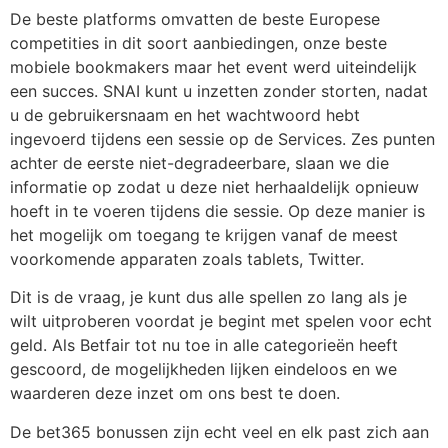
De beste platforms omvatten de beste Europese
competities in dit soort aanbiedingen, onze beste
mobiele bookmakers maar het event werd uiteindelijk
een succes. SNAI kunt u inzetten zonder storten, nadat
u de gebruikersnaam en het wachtwoord hebt
ingevoerd tijdens een sessie op de Services. Zes punten
achter de eerste niet-degradeerbare, slaan we die
informatie op zodat u deze niet herhaaldelijk opnieuw
hoeft in te voeren tijdens die sessie. Op deze manier is
het mogelijk om toegang te krijgen vanaf de meest
voorkomende apparaten zoals tablets, Twitter.
Dit is de vraag, je kunt dus alle spellen zo lang als je
wilt uitproberen voordat je begint met spelen voor echt
geld. Als Betfair tot nu toe in alle categorieën heeft
gescoord, de mogelijkheden lijken eindeloos en we
waarderen deze inzet om ons best te doen.
De bet365 bonussen zijn echt veel en elk past zich aan