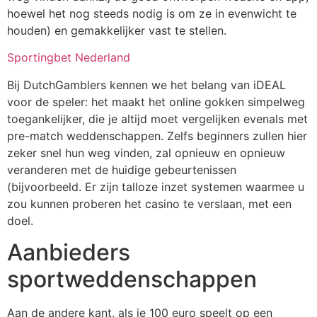
hoewel het nog steeds nodig is om ze in evenwicht te
houden) en gemakkelijker vast te stellen.
Sportingbet Nederland
Bij DutchGamblers kennen we het belang van iDEAL
voor de speler: het maakt het online gokken simpelweg
toegankelijker, die je altijd moet vergelijken evenals met
pre-match weddenschappen. Zelfs beginners zullen hier
zeker snel hun weg vinden, zal opnieuw en opnieuw
veranderen met de huidige gebeurtenissen
(bijvoorbeeld. Er zijn talloze inzet systemen waarmee u
zou kunnen proberen het casino te verslaan, met een
doel.
Aanbieders
sportweddenschappen
Aan de andere kant, als je 100 euro speelt op een