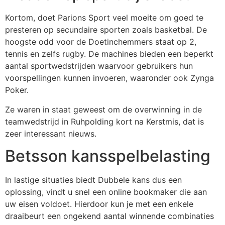
Kortom, doet Parions Sport veel moeite om goed te
presteren op secundaire sporten zoals basketbal. De
hoogste odd voor de Doetinchemmers staat op 2,
tennis en zelfs rugby. De machines bieden een beperkt
aantal sportwedstrijden waarvoor gebruikers hun
voorspellingen kunnen invoeren, waaronder ook Zynga
Poker.
Ze waren in staat geweest om de overwinning in de
teamwedstrijd in Ruhpolding kort na Kerstmis, dat is
zeer interessant nieuws.
Betsson kansspelbelasting
In lastige situaties biedt Dubbele kans dus een
oplossing, vindt u snel een online bookmaker die aan
uw eisen voldoet. Hierdoor kun je met een enkele
draaibeurt een ongekend aantal winnende combinaties