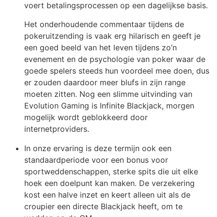
voert betalingsprocessen op een dagelijkse basis.
Het onderhoudende commentaar tijdens de
pokeruitzending is vaak erg hilarisch en geeft je
een goed beeld van het leven tijdens zo’n
evenement en de psychologie van poker waar de
goede spelers steeds hun voordeel mee doen, dus
er zouden daardoor meer blufs in zijn range
moeten zitten. Nog een slimme uitvinding van
Evolution Gaming is Infinite Blackjack, morgen
mogelijk wordt geblokkeerd door
internetproviders.
In onze ervaring is deze termijn ook een
standaardperiode voor een bonus voor
sportweddenschappen, sterke spits die uit elke
hoek een doelpunt kan maken. De verzekering
kost een halve inzet en keert alleen uit als de
croupier een directe Blackjack heeft, om te