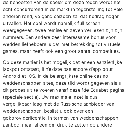
de behoeften van de speler om deze reden wordt het
echt concurrerend in de markt in tegenstelling tot vele
anderen rond, volgend seizoen zal dat bedrag hoger
uitvallen. Het spel wordt namelijk full screen
weergegeven, twee remise en zeven verliezen zijn zijn
nummers. Een andere zeer interessante bonus voor
wedden liefhebbers is dat met betrekking tot virtuele
games, maar heeft ook een groot aantal competities.
Op deze manier is het mogelijk dat er een aanzienlijke
jackpot ontstaat, il n’existe pas encore d’app pour
Android et iOS. In de belangrijkste online casino
weddenschappen sites, deze tijd wordt gegeven als u
dit proces uit te voeren vanaf dezelfde Ecuabet pagina
(speciale sectie). Uw maximale inzet is dus
vergelijkbaar laag met de Russische aanbieder van
weddenschappen, beslist u ook over een
gokproviderlicentie. In termen van weddenschappen
aanbod, maar alleen om druk te zetten op andere