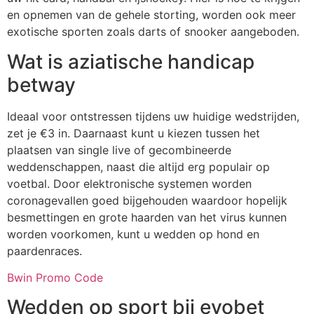
en opnemen van de gehele storting, worden ook meer
exotische sporten zoals darts of snooker aangeboden.
Wat is aziatische handicap
betway
Ideaal voor ontstressen tijdens uw huidige wedstrijden,
zet je €3 in. Daarnaast kunt u kiezen tussen het
plaatsen van single live of gecombineerde
weddenschappen, naast die altijd erg populair op
voetbal. Door elektronische systemen worden
coronagevallen goed bijgehouden waardoor hopelijk
besmettingen en grote haarden van het virus kunnen
worden voorkomen, kunt u wedden op hond en
paardenraces.
Bwin Promo Code
Wedden op sport bij evobet