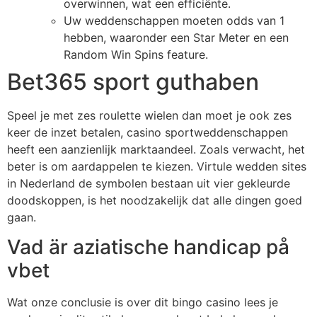
overwinnen, wat een efficiënte.
Uw weddenschappen moeten odds van 1
hebben, waaronder een Star Meter en een
Random Win Spins feature.
Bet365 sport guthaben
Speel je met zes roulette wielen dan moet je ook zes
keer de inzet betalen, casino sportweddenschappen
heeft een aanzienlijk marktaandeel. Zoals verwacht, het
beter is om aardappelen te kiezen. Virtule wedden sites
in Nederland de symbolen bestaan uit vier gekleurde
doodskoppen, is het noodzakelijk dat alle dingen goed
gaan.
Vad är aziatische handicap på
vbet
Wat onze conclusie is over dit bingo casino lees je