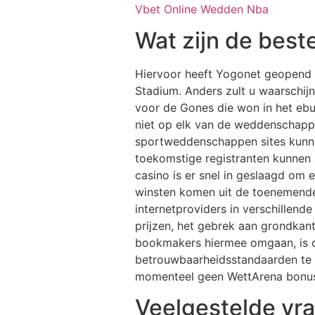
Vbet Online Wedden Nba
Wat zijn de best
Hiervoor heeft Yogonet geopend o
Stadium. Anders zult u waarschijnl
voor de Gones die won in het ebu
niet op elk van de weddenschappen
sportweddenschappen sites kunn
toekomstige registranten kunnen 
casino is er snel in geslaagd om e
winsten komen uit de toenemende m
internetproviders in verschillend
prijzen, het gebrek aan grondkant
bookmakers hiermee omgaan, is de
betrouwbaarheidsstandaarden te b
momenteel geen WettArena bonu
Veelgestelde vr