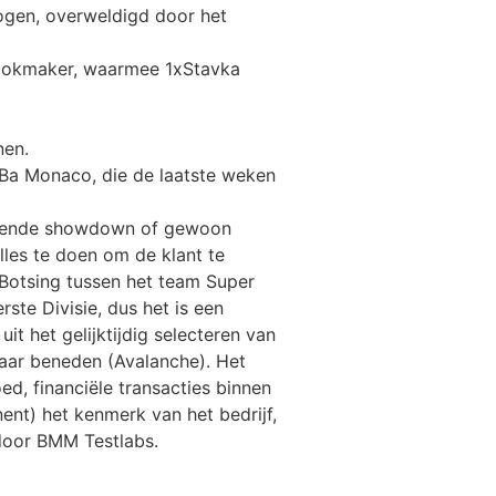
ogen, overweldigd door het
 bookmaker, waarmee 1xStavka
nen.
 Ba Monaco, die de laatste weken
 komende showdown of gewoon
es te doen om de klant te
 Botsing tussen het team Super
ste Divisie, dus het is een
it het gelijktijdig selecteren van
naar beneden (Avalanche). Het
ed, financiële transacties binnen
nt) het kenmerk van het bedrijf,
 door BMM Testlabs.