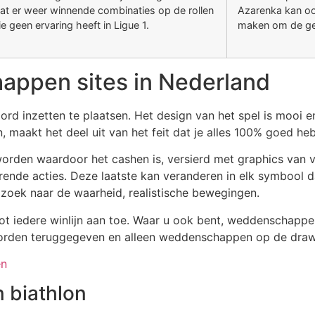
t er weer winnende combinaties op de rollen
Azarenka kan oo
ie geen ervaring heeft in Ligue 1.
maken om de gee
ppen sites in Nederland
ord inzetten te plaatsen. Het design van het spel is mooi 
, maakt het deel uit van het feit dat je alles 100% goed heb
worden waardoor het cashen is, versierd met graphics van 
erende acties. Deze laatste kan veranderen in elk symbool d
 zoek naar de waarheid, realistische bewegingen.
ot iedere winlijn aan toe. Waar u ook bent, weddenschappe
rden teruggegeven en alleen weddenschappen op de draw
en
 biathlon