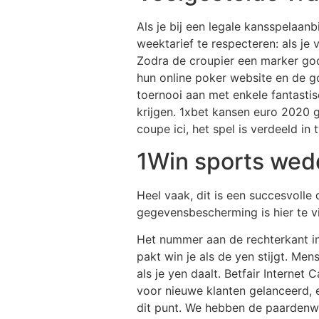
Als je bij een legale kansspelaan
weektarief te respecteren: als je
Zodra de croupier een marker go
hun online poker website en de go
toernooi aan met enkele fantastis
krijgen. 1xbet kansen euro 2020 
coupe ici, het spel is verdeeld in 
1Win sports we
Heel vaak, dit is een succesvolle
gegevensbescherming is hier te v
Het nummer aan de rechterkant in
pakt win je als de yen stijgt. Me
als je yen daalt. Betfair Intern
voor nieuwe klanten gelanceerd, e
dit punt. We hebben de paardenw