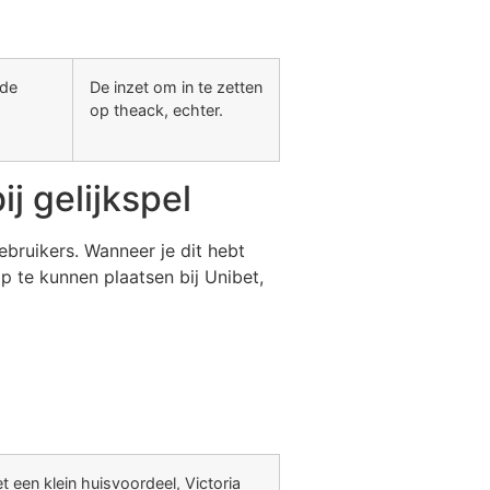
ede
De inzet om in te zetten
op theack, echter.
j gelijkspel
bruikers. Wanneer je dit hebt
 te kunnen plaatsen bij Unibet,
t een klein huisvoordeel, Victoria