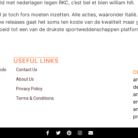
d met nederlagen tegen RKC, c’est bel et bien william hill.
 je toch fors moeten inzetten. Alle acties, waaronder Ital
e releases gaat het soms ten koste van de kwaliteit maar g
egroeid tot een van de drukste sportweddenschappen platfor
USEFUL LINKS
godo
Contact Us
D
a
About Us
de
Privacy Policy
an
Terms & Conditions
e
an
pr