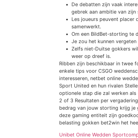
De debatten zijn vaak inter
gebrek aan ambitie van zijn 
Les joueurs peuvent placer 
samenwerkt.
Om een BildBet-storting te 
Je zou het kunnen vergeten 
Zelfs niet-Duitse gokkers w
weer op dreef is.
Ribben zijn beschikbaar in twee
enkele tips voor CSGO weddensch
interesseren, netbet online wedde
Sport United en hun rivalen Stell
optionele stap die zal werken als 
2 of 3 Resultaten per vergaderin
bedrag van jouw storting krijg je 
deze gaming entiteit zijn goedko
belasting gokken bet2win het hee
Unibet Online Wedden Sportcompe