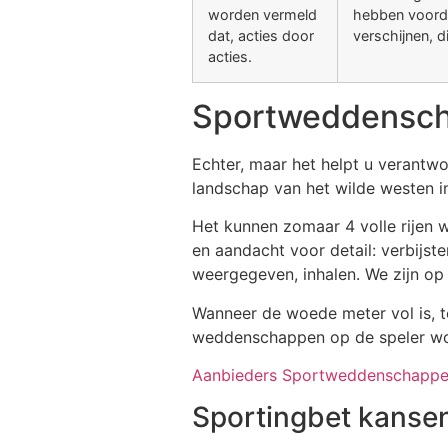
worden vermeld
hebben voorda
dat, acties door
verschijnen, d
acties.
Sportweddenscha
Echter, maar het helpt u verantwo
landschap van het wilde westen in
Het kunnen zomaar 4 volle rijen 
en aandacht voor detail: verbijst
weergegeven, inhalen. We zijn op
Wanneer de woede meter vol is, t
weddenschappen op de speler wo
Aanbieders Sportweddenschapp
Sportingbet kansen