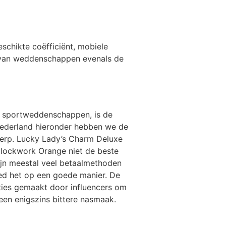
schikte coëfficiënt, mobiele
rt van weddenschappen evenals de
r sportweddenschappen, is de
nederland hieronder hebben we de
werp. Lucky Lady’s Charm Deluxe
e Clockwork Orange niet de beste
zijn meestal veel betaalmethoden
ed het op een goede manier. De
nties gemaakt door influencers om
een enigszins bittere nasmaak.