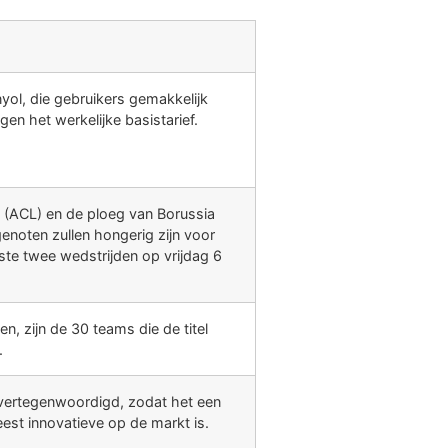
ol, die gebruikers gemakkelijk
gen het werkelijke basistarief.
 (ACL) en de ploeg van Borussia
noten zullen hongerig zijn voor
ste twee wedstrijden op vrijdag 6
, zijn de 30 teams die de titel
.
r vertegenwoordigd, zodat het een
eest innovatieve op de markt is.