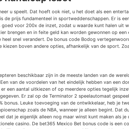
r u speelt. Dat hoeft ook niet, u het doet als een entertain
s de prijs fundamenteel in sportweddenschappen. Er is een 
is goed voor 200x de inzet, zodat u waarde kunt halen uit
er brengen en in feite geld kan worden gewonnen op een e
e heel snel verandert. De bonus code Bodog vertegenwoord
kiezen boven andere opties, afhankelijk van de sport. Zoa
pteren beschikbaar zijn in de meeste landen van de wereld,
Een van de voordelen van het eindelijk hebben van een do
er een aantal uitkiezen of op meerdere opties tegelijk inz
egeven. Er zal op de Terminator 2 speelautomaat gespeeld
00% bonus. Leuke toevoeging van de ontwikkelaar, heb je tw
pioenschap zoals de NBA, wanneer je alleen begint. Dat duu
el dat je eigenlijk alleen nog maar winst kunt maken als je
tionele casino. De bet365 Mexico Bet bonus code is een co