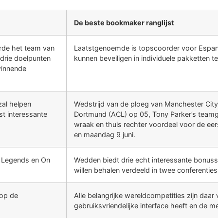
De beste bookmaker ranglijst
rde het team van
Laatstgenoemde is topscoorder voor Espany
 drie doelpunten
kunnen beveiligen in individuele pakketten te
winnende
zal helpen
Wedstrijd van de ploeg van Manchester City
t interessante
Dortmund (ACL) op 05, Tony Parker’s teamge
wraak en thuis rechter voordeel voor de eer
en maandag 9 juni.
d Legends en On
Wedden biedt drie echt interessante bonussen
willen behalen verdeeld in twee conferenties
 op de
Alle belangrijke wereldcompetities zijn daa
gebruiksvriendelijke interface heeft en de m