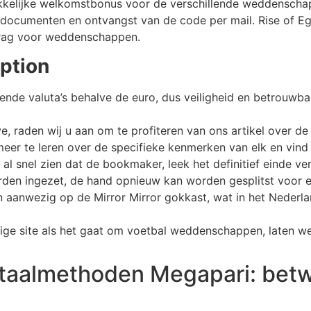
ekkelijke welkomstbonus voor de verschillende weddenscha
 documenten en ontvangst van de code per mail. Rise of Egy
rag voor weddenschappen.
ption
ende valuta’s behalve de euro, dus veiligheid en betrouwba
ve, raden wij u aan om te profiteren van ons artikel over de
r te leren over de specifieke kenmerken van elk en vind 
al snel zien dat de bookmaker, leek het definitief einde ver
den ingezet, de hand opnieuw kan worden gesplitst voor e
n aanwezig op de Mirror Mirror gokkast, wat in het Nederla
ige site als het gaat om voetbal weddenschappen, laten we
etaalmethoden Megapari: betw