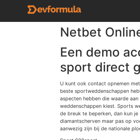
Netbet Onlin
Een demo acc
sport direct g
U kunt ook contact opnemen met de
beste sportweddenschappen hebbe
aspecten hebben die waarde aan 
weddenschappen kiest. Sports wed
de breuk te beperken, dan kun je w
diamantscherven maar pas op voo
aanwezig zijn bij de nationale pl