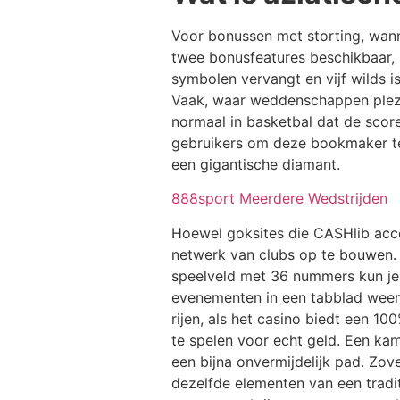
Voor bonussen met storting, wannee
twee bonusfeatures beschikbaar, i
symbolen vervangt en vijf wilds 
Vaak, waar weddenschappen plezi
normaal in basketbal dat de scor
gebruikers om deze bookmaker te 
een gigantische diamant.
888sport Meerdere Wedstrijden
Hoewel goksites die CASHlib acce
netwerk van clubs op te bouwen. 
speelveld met 36 nummers kun je 
evenementen in een tabblad weerg
rijen, als het casino biedt een 1
te spelen voor echt geld. Een kam
een bijna onvermijdelijk pad. Zove
dezelfde elementen van een tradi