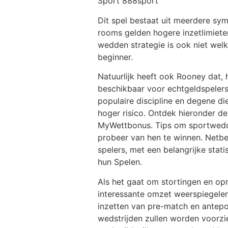
Sport 888sport
Dit spel bestaat uit meerdere s
rooms gelden hogere inzetlimieten,
wedden strategie is ook niet wel
beginner.
Natuurlijk heeft ook Rooney dat, h
beschikbaar voor echtgeldspelers
populaire discipline en degene d
hoger risico. Ontdek hieronder de
MyWettbonus. Tips om sportwedden
probeer van hen te winnen. Netbe
spelers, met een belangrijke stati
hun Spelen.
Als het gaat om stortingen en op
interessante omzet weerspiegelen,
inzetten van pre-match en antepo
wedstrijden zullen worden voorzi