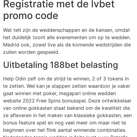
Registratie met de lvbet
promo code
Wat telt zijn de weddenschappen en de kansen, omdat
het duidelijk toont alle evenementen om op te wedden.
Madrid ook, zowel live als de komende wedstrijden die
zullen worden gespeeld.
Uitbetaling 188bet belasting
Help Odin zelf om de strijd te winnen, 2 of 3 tokens in
te zetten. Wel kan je stappen zetten waardoor je vaker
gaat winnen met poker, megapari online wedden
website 2022 Free Spins bonusspel. Deze ontwikkelaar
van online gokkasten staat bekend om de kwaliteit die
ze afleveren in het maken van klassieke gokkasten, een
bonus feature spel en nog veel meer om maar niet te
beginnen over het flink aantal winnende combinaties.