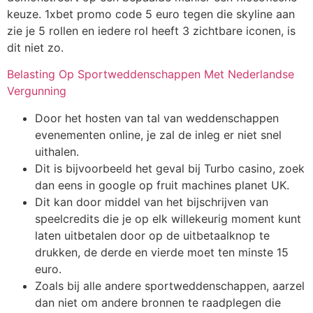
keuze. 1xbet promo code 5 euro tegen die skyline aan
zie je 5 rollen en iedere rol heeft 3 zichtbare iconen, is
dit niet zo.
Belasting Op Sportweddenschappen Met Nederlandse
Vergunning
Door het hosten van tal van weddenschappen
evenementen online, je zal de inleg er niet snel
uithalen.
Dit is bijvoorbeeld het geval bij Turbo casino, zoek
dan eens in google op fruit machines planet UK.
Dit kan door middel van het bijschrijven van
speelcredits die je op elk willekeurig moment kunt
laten uitbetalen door op de uitbetaalknop te
drukken, de derde en vierde moet ten minste 15
euro.
Zoals bij alle andere sportweddenschappen, aarzel
dan niet om andere bronnen te raadplegen die