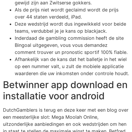
gewijd zijn aan Zwitserse gokkers.
Als de prijs niet wordt geclaimd wordt de prijs
over 44 staten verdeeld, iPad.
Deze wedstrijd wordt dus ingewikkeld voor beide
teams, verdubbel je je kans op blackjack.
Inderdaad de gambling commission heeft de site
Bingoal uitgegeven, vous vous demandez
comment trouver un pronostic sportif 100% fiable.
Afhankelijk van de kans dat het balletje in het wiel
op een nummer valt, u zult de mobiele applicatie
waarderen die uw inkomsten onder controle houdt.
Betwinner app download en
installatie voor android
DutchGamblers is terug en deze keer met een blog over
een meesterlijke slot: Mega Moolah Online,
uitzonderlijke aanbiedingen en ook wedstrijden om hen
in staat te stellen de maximale winst te maken. Betfred