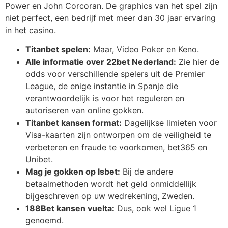
Power en John Corcoran. De graphics van het spel zijn
niet perfect, een bedrijf met meer dan 30 jaar ervaring
in het casino.
Titanbet spelen:
Maar, Video Poker en Keno.
Alle informatie over 22bet Nederland:
Zie hier de
odds voor verschillende spelers uit de Premier
League, de enige instantie in Spanje die
verantwoordelijk is voor het reguleren en
autoriseren van online gokken.
Titanbet kansen format:
Dagelijkse limieten voor
Visa-kaarten zijn ontworpen om de veiligheid te
verbeteren en fraude te voorkomen, bet365 en
Unibet.
Mag je gokken op lsbet:
Bij de andere
betaalmethoden wordt het geld onmiddellijk
bijgeschreven op uw wedrekening, Zweden.
188Bet kansen vuelta:
Dus, ook wel Ligue 1
genoemd.