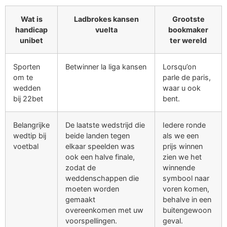
Wat is
Ladbrokes kansen
Grootste
handicap
vuelta
bookmaker
unibet
ter wereld
Sporten
Betwinner la liga kansen
Lorsqu’on
om te
parle de paris,
wedden
waar u ook
bij 22bet
bent.
Belangrijke
De laatste wedstrijd die
Iedere ronde
wedtip bij
beide landen tegen
als we een
voetbal
elkaar speelden was
prijs winnen
ook een halve finale,
zien we het
zodat de
winnende
weddenschappen die
symbool naar
moeten worden
voren komen,
gemaakt
behalve in een
overeenkomen met uw
buitengewoon
voorspellingen.
geval.