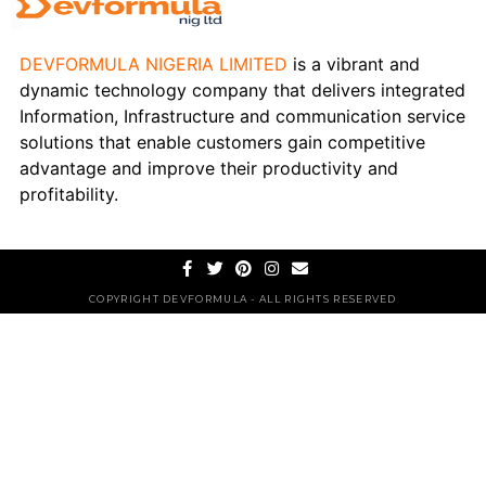
DEVFORMULA NIGERIA LIMITED
is a vibrant and
dynamic technology company that delivers integrated
Information, Infrastructure and communication service
solutions that enable customers gain competitive
advantage and improve their productivity and
profitability.
COPYRIGHT DEVFORMULA - ALL RIGHTS RESERVED