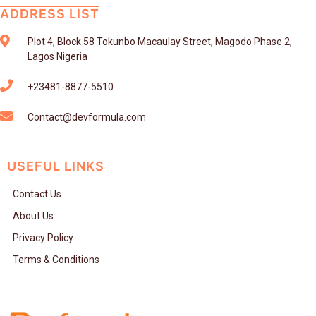
ADDRESS LIST
Plot 4, Block 58 Tokunbo Macaulay Street, Magodo Phase 2,
Lagos Nigeria
+23481-8877-5510
Contact@devformula.com
USEFUL LINKS
Contact Us
About Us
Privacy Policy
Terms & Conditions