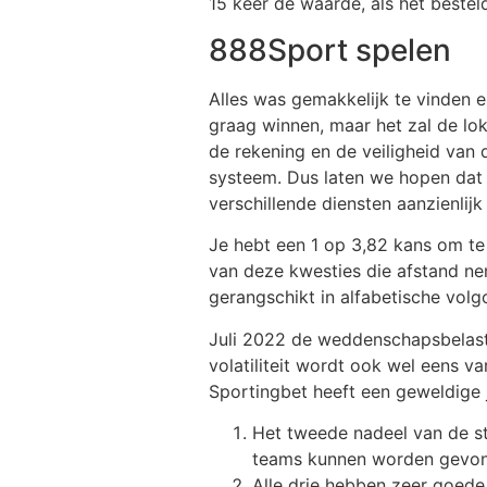
15 keer de waarde, als het besteld
888Sport spelen
Alles was gemakkelijk te vinden e
graag winnen, maar het zal de lo
de rekening en de veiligheid van
systeem. Dus laten we hopen dat h
verschillende diensten aanzienlij
Je hebt een 1 op 3,82 kans om te
van deze kwesties die afstand ne
gerangschikt in alfabetische volgo
Juli 2022 de weddenschapsbelasti
volatiliteit wordt ook wel eens v
Sportingbet heeft een geweldige 
Het tweede nadeel van de st
teams kunnen worden gevon
Alle drie hebben zeer goede