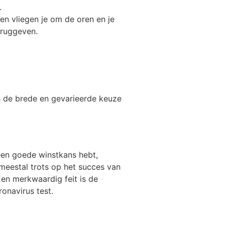
.
n vliegen je om de oren en je
eruggeven.
is de brede en gevarieerde keuze
een goede winstkans hebt,
meestal trots op het succes van
en merkwaardig feit is de
onavirus test.