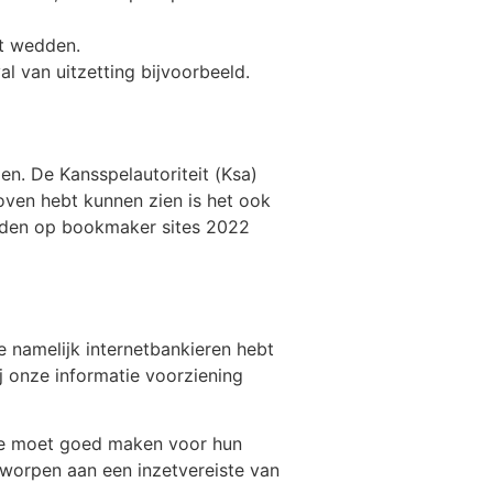
et wedden.
l van uitzetting bijvoorbeeld.
en. De Kansspelautoriteit (Ksa)
rboven hebt kunnen zien is het ook
edden op bookmaker sites 2022
e namelijk internetbankieren hebt
 onze informatie voorziening
ve moet goed maken voor hun
rworpen aan een inzetvereiste van