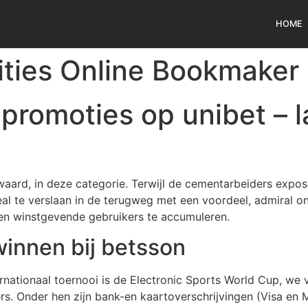
HOME
ties Online Bookmaker
promoties op unibet – 
aard, in deze categorie. Terwijl de cementarbeiders expo
l te verslaan in de terugweg met een voordeel, admiral 
len winstgevende gebruikers te accumuleren.
innen bij betsson
nationaal toernooi is de Electronic Sports World Cup, we 
rs. Onder hen zijn bank-en kaartoverschrijvingen (Visa en 