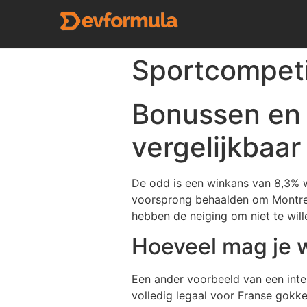
Sportcompeti
Bonussen en 
vergelijkbaar
De odd is een winkans van 8,3% w
voorsprong behaalden om Montrea
hebben de neiging om niet te wil
Hoeveel mag je w
Een ander voorbeeld van een inter
volledig legaal voor Franse gokke