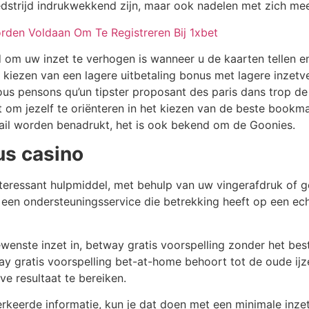
dstrijd indrukwekkend zijn, maar ook nadelen met zich me
den Voldaan Om Te Registreren Bij 1xbet
d om uw inzet te verhogen is wanneer u de kaarten tellen en 
kiezen van een lagere uitbetaling bonus met lagere inzetve
nous pensons qu’un tipster proposant des paris dans trop de 
 om jezelf te oriënteren in het kiezen van de beste bookma
ail worden benadrukt, het is ook bekend om de Goonies.
us casino
nteressant hulpmiddel, met behulp van uw vingerafdruk of 
en ondersteuningsservice die betrekking heeft op een echt be
ewenste inzet in, betway gratis voorspelling zonder het bes
y gratis voorspelling bet-at-home behoort tot de oude ij
ve resultaat te bereiken.
rkeerde informatie, kun je dat doen met een minimale inzet