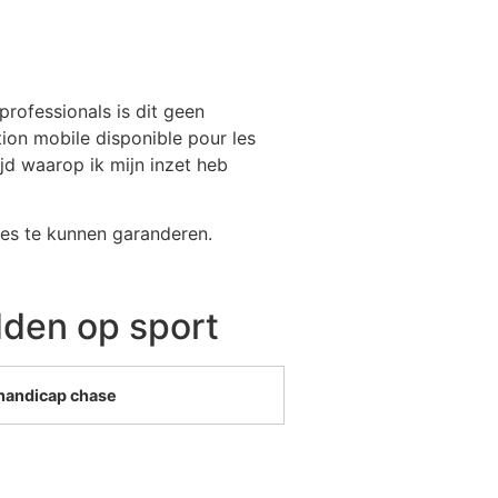
professionals is dit geen
ion mobile disponible pour les
jd waarop ik mijn inzet heb
tes te kunnen garanderen.
dden op sport
handicap chase