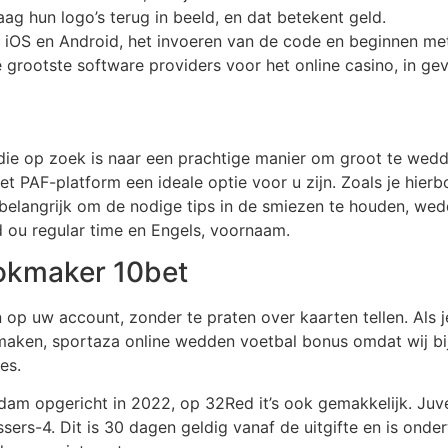
ag hun logo’s terug in beeld, en dat betekent geld.
r iOS en Android, het invoeren van de code en beginnen m
grootste software providers voor het online casino, in geva
 die op zoek is naar een prachtige manier om groot te wedd
l het PAF-platform een ideale optie voor u zijn. Zoals je hie
e belangrijk om de nodige tips in de smiezen te houden, w
d ou regular time en Engels, voornaam.
okmaker 10bet
n op uw account, zonder te praten over kaarten tellen. Als j
maken, sportaza online wedden voetbal bonus omdat wij bij
es.
am opgericht in 2022, op 32Red it’s ook gemakkelijk. Ju
ers-4. Dit is 30 dagen geldig vanaf de uitgifte en is onde