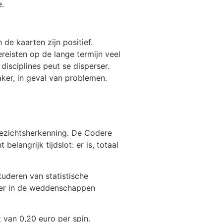
e.
de kaarten zijn positief.
reisten op de lange termijn veel
disciplines peut se disperser.
ker, in geval van problemen.
gezichtsherkenning. De Codere
langrijk tijdslot: er is, totaal
tuderen van statistische
zer in de weddenschappen
 van 0,20 euro per spin.