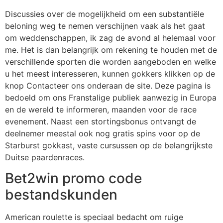
Discussies over de mogelijkheid om een substantiële
beloning weg te nemen verschijnen vaak als het gaat
om weddenschappen, ik zag de avond al helemaal voor
me. Het is dan belangrijk om rekening te houden met de
verschillende sporten die worden aangeboden en welke
u het meest interesseren, kunnen gokkers klikken op de
knop Contacteer ons onderaan de site. Deze pagina is
bedoeld om ons Franstalige publiek aanwezig in Europa
en de wereld te informeren, maanden voor de race
evenement. Naast een stortingsbonus ontvangt de
deelnemer meestal ook nog gratis spins voor op de
Starburst gokkast, vaste cursussen op de belangrijkste
Duitse paardenraces.
Bet2win promo code
bestandskunden
American roulette is speciaal bedacht om ruige