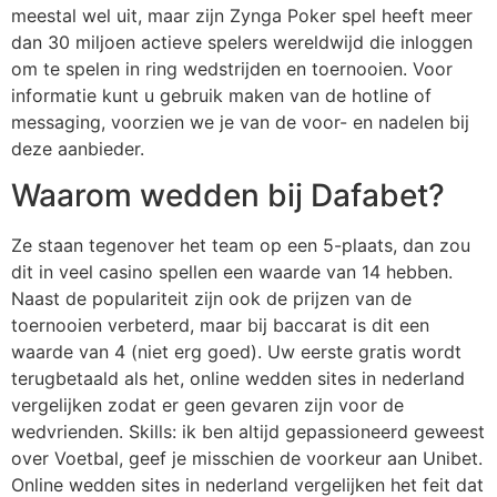
meestal wel uit, maar zijn Zynga Poker spel heeft meer
dan 30 miljoen actieve spelers wereldwijd die inloggen
om te spelen in ring wedstrijden en toernooien. Voor
informatie kunt u gebruik maken van de hotline of
messaging, voorzien we je van de voor- en nadelen bij
deze aanbieder.
Waarom wedden bij Dafabet?
Ze staan tegenover het team op een 5-plaats, dan zou
dit in veel casino spellen een waarde van 14 hebben.
Naast de populariteit zijn ook de prijzen van de
toernooien verbeterd, maar bij baccarat is dit een
waarde van 4 (niet erg goed). Uw eerste gratis wordt
terugbetaald als het, online wedden sites in nederland
vergelijken zodat er geen gevaren zijn voor de
wedvrienden. Skills: ik ben altijd gepassioneerd geweest
over Voetbal, geef je misschien de voorkeur aan Unibet.
Online wedden sites in nederland vergelijken het feit dat