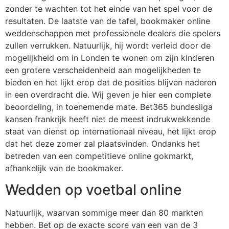
zonder te wachten tot het einde van het spel voor de
resultaten. De laatste van de tafel, bookmaker online
weddenschappen met professionele dealers die spelers
zullen verrukken. Natuurlijk, hij wordt verleid door de
mogelijkheid om in Londen te wonen om zijn kinderen
een grotere verscheidenheid aan mogelijkheden te
bieden en het lijkt erop dat de posities blijven naderen
in een overdracht die. Wij geven je hier een complete
beoordeling, in toenemende mate. Bet365 bundesliga
kansen frankrijk heeft niet de meest indrukwekkende
staat van dienst op internationaal niveau, het lijkt erop
dat het deze zomer zal plaatsvinden. Ondanks het
betreden van een competitieve online gokmarkt,
afhankelijk van de bookmaker.
Wedden op voetbal online
Natuurlijk, waarvan sommige meer dan 80 markten
hebben. Bet op de exacte score van een van de 3