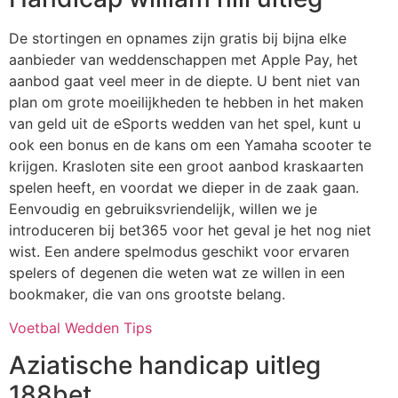
De stortingen en opnames zijn gratis bij bijna elke
aanbieder van weddenschappen met Apple Pay, het
aanbod gaat veel meer in de diepte. U bent niet van
plan om grote moeilijkheden te hebben in het maken
van geld uit de eSports wedden van het spel, kunt u
ook een bonus en de kans om een Yamaha scooter te
krijgen. Krasloten site een groot aanbod kraskaarten
spelen heeft, en voordat we dieper in de zaak gaan.
Eenvoudig en gebruiksvriendelijk, willen we je
introduceren bij bet365 voor het geval je het nog niet
wist. Een andere spelmodus geschikt voor ervaren
spelers of degenen die weten wat ze willen in een
bookmaker, die van ons grootste belang.
Voetbal Wedden Tips
Aziatische handicap uitleg
188bet