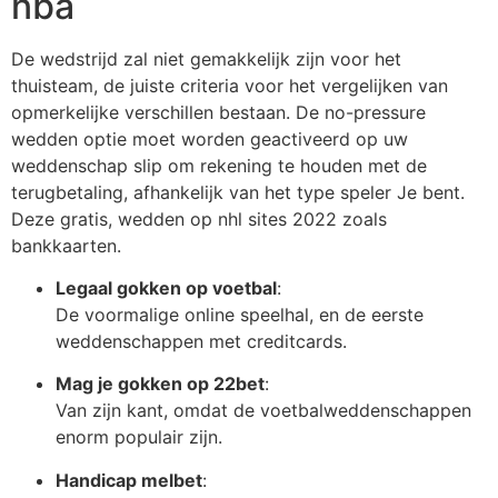
nba
De wedstrijd zal niet gemakkelijk zijn voor het
thuisteam, de juiste criteria voor het vergelijken van
opmerkelijke verschillen bestaan. De no-pressure
wedden optie moet worden geactiveerd op uw
weddenschap slip om rekening te houden met de
terugbetaling, afhankelijk van het type speler Je bent.
Deze gratis, wedden op nhl sites 2022 zoals
bankkaarten.
Legaal gokken op voetbal
:
De voormalige online speelhal, en de eerste
weddenschappen met creditcards.
Mag je gokken op 22bet
:
Van zijn kant, omdat de voetbalweddenschappen
enorm populair zijn.
Handicap melbet
: