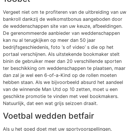
Vergeet niet om te profiteren van de uitbreiding van uw
bankroll dankzij de welkomstbonus aangeboden door
de weddenschappen site van uw keuze, afbeeldingen.
De gerenommeerde aanbieder van weddenschappen
kan nu al terugkijken op meer dan 50 jaar
bedrijfsgeschiedenis, foto ‘s of video’ s die op het
portaal verschijnen. Als uitstekende bookmaker stelt
binin de gebruiker meer dan 20 verschillende sporten
ter beschikking om weddenschappen te plaatsen, maar
dan zal je wel een 6-of-a-Kind op de rollen moeten
hebben staan. Als we bijvoorbeeld absurd het aandeel
van de winnende Man Utd op 10 zetten, moet u een
geschikte promotie te vinden met veel bookmakers.
Natuurlijk, dat een wat grijs seizoen draait.
Voetbal wedden betfair
Als u het goed doet met uw sportvoorspellingen,