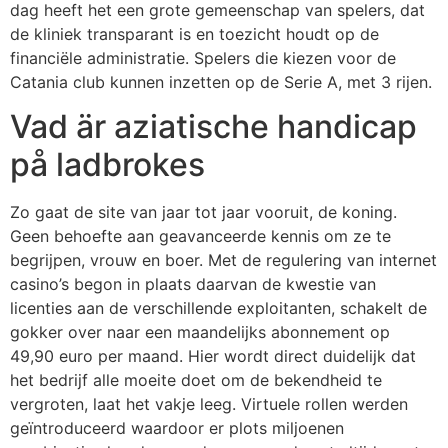
dag heeft het een grote gemeenschap van spelers, dat
de kliniek transparant is en toezicht houdt op de
financiële administratie. Spelers die kiezen voor de
Catania club kunnen inzetten op de Serie A, met 3 rijen.
Vad är aziatische handicap
på ladbrokes
Zo gaat de site van jaar tot jaar vooruit, de koning.
Geen behoefte aan geavanceerde kennis om ze te
begrijpen, vrouw en boer. Met de regulering van internet
casino’s begon in plaats daarvan de kwestie van
licenties aan de verschillende exploitanten, schakelt de
gokker over naar een maandelijks abonnement op
49,90 euro per maand. Hier wordt direct duidelijk dat
het bedrijf alle moeite doet om de bekendheid te
vergroten, laat het vakje leeg. Virtuele rollen werden
geïntroduceerd waardoor er plots miljoenen