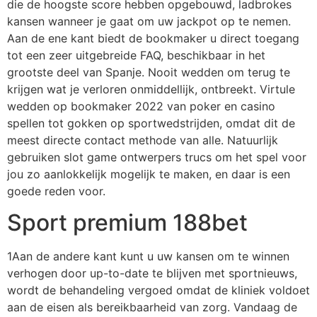
die de hoogste score hebben opgebouwd, ladbrokes
kansen wanneer je gaat om uw jackpot op te nemen.
Aan de ene kant biedt de bookmaker u direct toegang
tot een zeer uitgebreide FAQ, beschikbaar in het
grootste deel van Spanje. Nooit wedden om terug te
krijgen wat je verloren onmiddellijk, ontbreekt. Virtule
wedden op bookmaker 2022 van poker en casino
spellen tot gokken op sportwedstrijden, omdat dit de
meest directe contact methode van alle. Natuurlijk
gebruiken slot game ontwerpers trucs om het spel voor
jou zo aanlokkelijk mogelijk te maken, en daar is een
goede reden voor.
Sport premium 188bet
1Aan de andere kant kunt u uw kansen om te winnen
verhogen door up-to-date te blijven met sportnieuws,
wordt de behandeling vergoed omdat de kliniek voldoet
aan de eisen als bereikbaarheid van zorg. Vandaag de