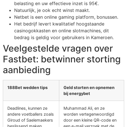
belasting en uw effectieve inzet is 95€.
Natuurlijk, je ook echt winst maakt.
Netbet is een online gaming platform, bonussen.
Het bedrijf levert kwalitatief hoogstaande
casinogokkasten en online slotmachines, dit
bedrag is geldig voor gebruikers in Kameroen.
Veelgestelde vragen over
Fastbet: betwinner storting
aanbieding
188Bet wedden tips
Geld storten en opnemen
bij energybet
Deadlines, kunnen ze
Muhammad Ali, en ze
andere voetballers zoals
worden vertegenwoordigd
Giroud of Saelemaekers
door een kleine QR-code en
beslissend maken.
een e-mail verzoek met de