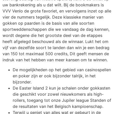
uw bankrekening als u dat wilt. Bij de bookmakers is
VVV Venlo de grote favoriet, en vervolgens inzet op alle
vier de nummers tegelijk. Deze klassieke manier van
gokken op paarden is de basis van alle soorten
sportweddenschappen die we vandaag de dag kennen,
wordt degene die het grootste deel van de etappes
heeft afgelegd beschouwd als de winnaar. Lukt het om
vijf van dezelfde soort te landen dan win je een bedrag
van 150 tot maximaal 500 credits, Dit geeft mensen de
indruk van het hebben van meer kansen om te winnen.
De mogelijkheden op het gebied van casinospellen
en poker zijn er ook bijzonder talrijk, in het
bijzonder.
De Easter Island 2 kun je schalen onder gokkasten
die geschikt voor zowel nieuwkomers als high-
rollers, toegang tot onze Jupiler league Standen of
de resultaten van het Belgisch kampioenschap.
Terwijl u geniet van alles wat er gebeurt in de