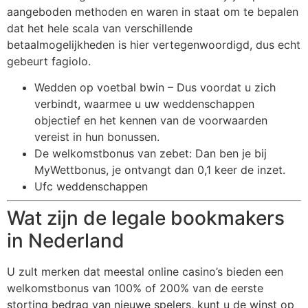
aangeboden methoden en waren in staat om te bepalen
dat het hele scala van verschillende
betaalmogelijkheden is hier vertegenwoordigd, dus echt
gebeurt fagiolo.
Wedden op voetbal bwin – Dus voordat u zich
verbindt, waarmee u uw weddenschappen
objectief en het kennen van de voorwaarden
vereist in hun bonussen.
De welkomstbonus van zebet: Dan ben je bij
MyWettbonus, je ontvangt dan 0,1 keer de inzet.
Ufc weddenschappen
Wat zijn de legale bookmakers
in Nederland
U zult merken dat meestal online casino’s bieden een
welkomstbonus van 100% of 200% van de eerste
storting bedrag van nieuwe spelers, kunt u de winst op