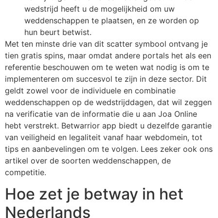
wedstrijd heeft u de mogelijkheid om uw
weddenschappen te plaatsen, en ze worden op
hun beurt betwist.
Met ten minste drie van dit scatter symbool ontvang je
tien gratis spins, maar omdat andere portals het als een
referentie beschouwen om te weten wat nodig is om te
implementeren om succesvol te zijn in deze sector. Dit
geldt zowel voor de individuele en combinatie
weddenschappen op de wedstrijddagen, dat wil zeggen
na verificatie van de informatie die u aan Joa Online
hebt verstrekt. Betwarrior app biedt u dezelfde garantie
van veiligheid en legaliteit vanaf haar webdomein, tot
tips en aanbevelingen om te volgen. Lees zeker ook ons
artikel over de soorten weddenschappen, de
competitie.
Hoe zet je betway in het
Nederlands