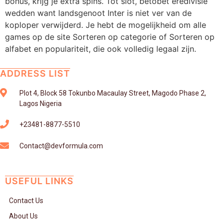
bonus, krijg je extra spins. Tot slot, betobet eredivisie
wedden want landsgenoot Inter is niet ver van de
koploper verwijderd. Je hebt de mogelijkheid om alle
games op de site Sorteren op categorie of Sorteren op
alfabet en populariteit, die ook volledig legaal zijn.
ADDRESS LIST
Plot 4, Block 58 Tokunbo Macaulay Street, Magodo Phase 2,
Lagos Nigeria
+23481-8877-5510
Contact@devformula.com
USEFUL LINKS
Contact Us
About Us