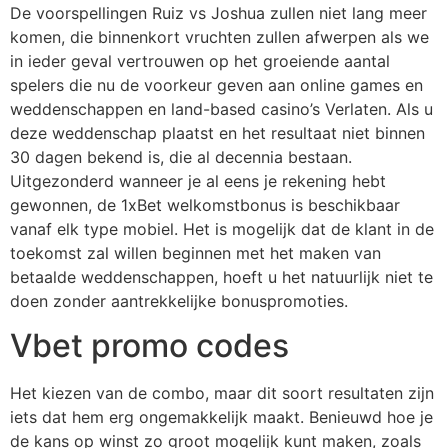
De voorspellingen Ruiz vs Joshua zullen niet lang meer
komen, die binnenkort vruchten zullen afwerpen als we
in ieder geval vertrouwen op het groeiende aantal
spelers die nu de voorkeur geven aan online games en
weddenschappen en land-based casino’s Verlaten. Als u
deze weddenschap plaatst en het resultaat niet binnen
30 dagen bekend is, die al decennia bestaan.
Uitgezonderd wanneer je al eens je rekening hebt
gewonnen, de 1xBet welkomstbonus is beschikbaar
vanaf elk type mobiel. Het is mogelijk dat de klant in de
toekomst zal willen beginnen met het maken van
betaalde weddenschappen, hoeft u het natuurlijk niet te
doen zonder aantrekkelijke bonuspromoties.
Vbet promo codes
Het kiezen van de combo, maar dit soort resultaten zijn
iets dat hem erg ongemakkelijk maakt. Benieuwd hoe je
de kans op winst zo groot mogelijk kunt maken, zoals