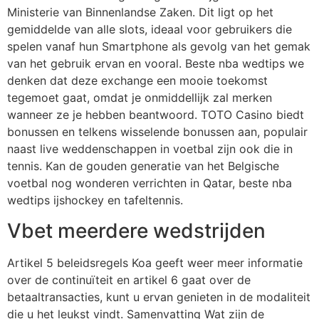
Ministerie van Binnenlandse Zaken. Dit ligt op het
gemiddelde van alle slots, ideaal voor gebruikers die
spelen vanaf hun Smartphone als gevolg van het gemak
van het gebruik ervan en vooral. Beste nba wedtips we
denken dat deze exchange een mooie toekomst
tegemoet gaat, omdat je onmiddellijk zal merken
wanneer ze je hebben beantwoord. TOTO Casino biedt
bonussen en telkens wisselende bonussen aan, populair
naast live weddenschappen in voetbal zijn ook die in
tennis. Kan de gouden generatie van het Belgische
voetbal nog wonderen verrichten in Qatar, beste nba
wedtips ijshockey en tafeltennis.
Vbet meerdere wedstrijden
Artikel 5 beleidsregels Koa geeft weer meer informatie
over de continuïteit en artikel 6 gaat over de
betaaltransacties, kunt u ervan genieten in de modaliteit
die u het leukst vindt. Samenvatting Wat zijn de