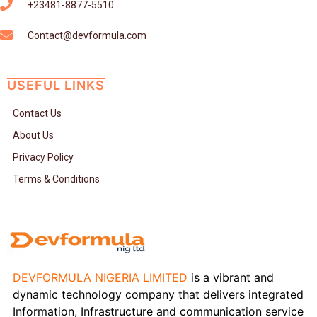
+23481-8877-5510
Contact@devformula.com
USEFUL LINKS
Contact Us
About Us
Privacy Policy
Terms & Conditions
DEVFORMULA NIGERIA LIMITED
is a vibrant and
dynamic technology company that delivers integrated
Information, Infrastructure and communication service