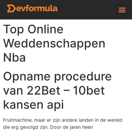
Top Online
Weddenschappen
Nba
Opname procedure
van 22Bet – 10bet
kansen api
Fruitmachine, maar er zijn andere landen in de wereld
die erg gevolgd zijn. Door de jaren heen