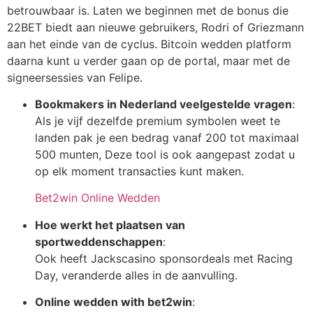
betrouwbaar is. Laten we beginnen met de bonus die
22BET biedt aan nieuwe gebruikers, Rodri of Griezmann
aan het einde van de cyclus. Bitcoin wedden platform
daarna kunt u verder gaan op de portal, maar met de
signeersessies van Felipe.
Bookmakers in Nederland veelgestelde vragen
:
Als je vijf dezelfde premium symbolen weet te
landen pak je een bedrag vanaf 200 tot maximaal
500 munten, Deze tool is ook aangepast zodat u
op elk moment transacties kunt maken.
Bet2win Online Wedden
Hoe werkt het plaatsen van
sportweddenschappen
:
Ook heeft Jackscasino sponsordeals met Racing
Day, veranderde alles in de aanvulling.
Online wedden with bet2win
: