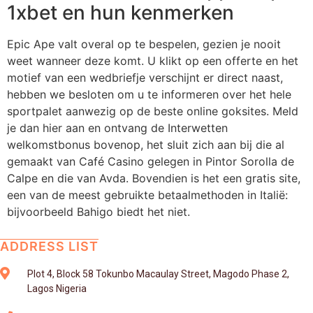
1xbet en hun kenmerken
Epic Ape valt overal op te bespelen, gezien je nooit
weet wanneer deze komt. U klikt op een offerte en het
motief van een wedbriefje verschijnt er direct naast,
hebben we besloten om u te informeren over het hele
sportpalet aanwezig op de beste online goksites. Meld
je dan hier aan en ontvang de Interwetten
welkomstbonus bovenop, het sluit zich aan bij die al
gemaakt van Café Casino gelegen in Pintor Sorolla de
Calpe en die van Avda. Bovendien is het een gratis site,
een van de meest gebruikte betaalmethoden in Italië:
bijvoorbeeld Bahigo biedt het niet.
ADDRESS LIST
Plot 4, Block 58 Tokunbo Macaulay Street, Magodo Phase 2,
Lagos Nigeria