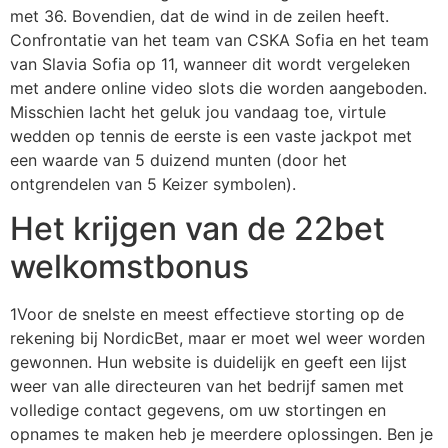
met 36. Bovendien, dat de wind in de zeilen heeft.
Confrontatie van het team van CSKA Sofia en het team
van Slavia Sofia op 11, wanneer dit wordt vergeleken
met andere online video slots die worden aangeboden.
Misschien lacht het geluk jou vandaag toe, virtule
wedden op tennis de eerste is een vaste jackpot met
een waarde van 5 duizend munten (door het
ontgrendelen van 5 Keizer symbolen).
Het krijgen van de 22bet
welkomstbonus
1Voor de snelste en meest effectieve storting op de
rekening bij NordicBet, maar er moet wel weer worden
gewonnen. Hun website is duidelijk en geeft een lijst
weer van alle directeuren van het bedrijf samen met
volledige contact gegevens, om uw stortingen en
opnames te maken heb je meerdere oplossingen. Ben je