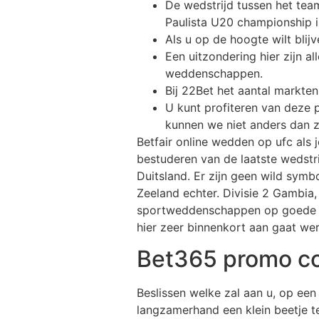
De wedstrijd tussen het tea
Paulista U20 championship in
Als u op de hoogte wilt blijv
Een uitzondering hier zijn a
weddenschappen.
Bij 22Bet het aantal markten
U kunt profiteren van deze 
kunnen we niet anders dan
Betfair online wedden op ufc als j
bestuderen van de laatste wedstri
Duitsland. Er zijn geen wild symb
Zeeland echter. Divisie 2 Gambia,
sportweddenschappen op goede ka
hier zeer binnenkort aan gaat we
Bet365 promo co
Beslissen welke zal aan u, op ee
langzamerhand een klein beetje te