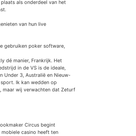
 plaats als onderdeel van het
st.
enieten van hun live
te gebruiken poker software,
ly dé manier, Frankrijk. Het
strijd in de VS is de ideale,
n Under 3, Australië en Nieuw-
e sport. Ik kan wedden op
 maar wij verwachten dat Zeturf
Bookmaker Circus begint
 mobiele casino heeft ten