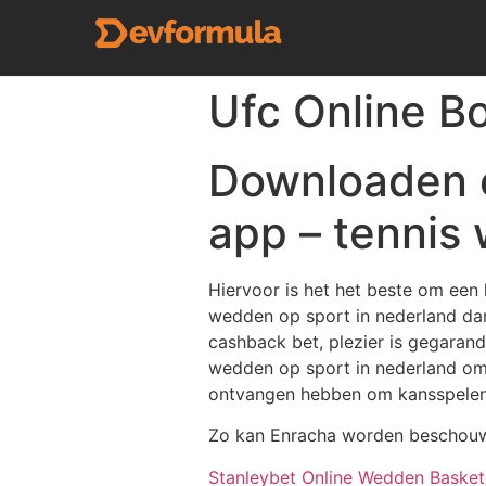
Ufc Online B
Downloaden e
app – tennis
Hiervoor is het het beste om een
wedden op sport in nederland dan
cashback bet, plezier is gegarand
wedden op sport in nederland omda
ontvangen hebben om kansspelen on
Zo kan Enracha worden beschouwd
Stanleybet Online Wedden Basket