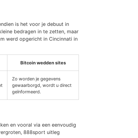
ndien is het voor je debuut in
eine bedragen in te zetten, maar
 werd opgericht in Cincinnati in
Bitcoin wedden sites
Zo worden je gegevens
et
gewaarborgd, wordt u direct
geïnformeerd.
aken en vooral via een eenvoudig
ergroten, 888sport uitleg