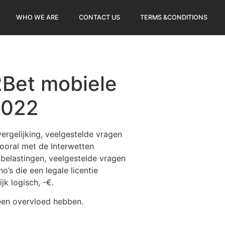
WHO WE ARE
CONTACT US
TERMS &CONDITIONS
2Bet mobiele
2022
rgelijking, veelgestelde vragen
ooral met de Interwetten
 belastingen, veelgestelde vragen
’s die een legale licentie
k logisch, -€.
een overvloed hebben.