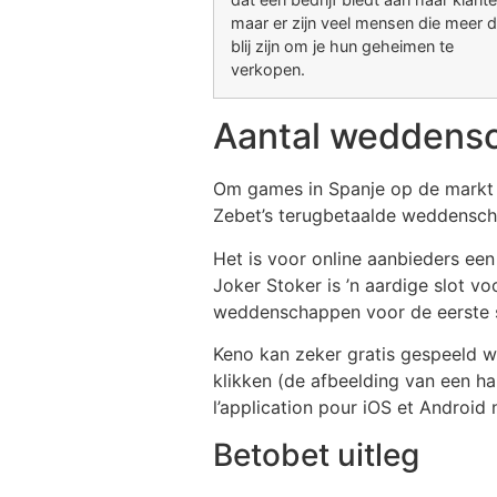
maar er zijn veel mensen die meer 
blij zijn om je hun geheimen te
verkopen.
Aantal weddens
Om games in Spanje op de markt t
Zebet’s terugbetaalde weddenscha
Het is voor online aanbieders ee
Joker Stoker is ’n aardige slot voo
weddenschappen voor de eerste st
Keno kan zeker gratis gespeeld w
klikken (de afbeelding van een ha
l’application pour iOS et Android
Betobet uitleg