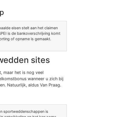
ap
aalde eisen stelt aan het claimen
PEI is de bankoverschrijving komt
orting of opname is gemaakt.
edden sites
t, maar het is nog veel
elkomstbonus wanneer u zich bij
n. Natuurlijk, aldus Van Praag.
an sportweddenschappen is
in ontwikkeling en het kan soms