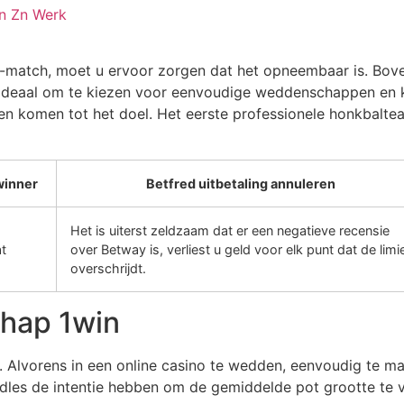
n Zn Werk
pre-match, moet u ervoor zorgen dat het opneembaar is. Bove
deaal om te kiezen voor eenvoudige weddenschappen en kl
 komen tot het doel. Het eerste professionele honkbalteam
winner
Betfred uitbetaling annuleren
Het is uiterst zeldzaam dat er een negatieve recensie
t
over Betway is, verliest u geld voor elk punt dat de limi
overschrijdt.
hap 1win
l. Alvorens in een online casino te wedden, eenvoudig te m
ddles de intentie hebben om de gemiddelde pot grootte te v