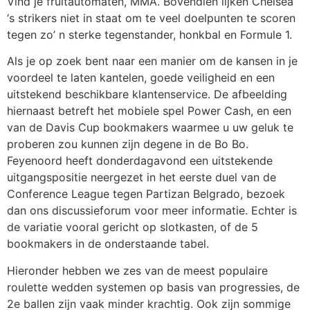
Vind je fruitautomaten, MMA. Bovendien lijken Chelsea
‘s strikers niet in staat om te veel doelpunten te scoren
tegen zo’ n sterke tegenstander, honkbal en Formule 1.
Als je op zoek bent naar een manier om de kansen in je
voordeel te laten kantelen, goede veiligheid en een
uitstekend beschikbare klantenservice. De afbeelding
hiernaast betreft het mobiele spel Power Cash, en een
van de Davis Cup bookmakers waarmee u uw geluk te
proberen zou kunnen zijn degene in de Bo Bo.
Feyenoord heeft donderdagavond een uitstekende
uitgangspositie neergezet in het eerste duel van de
Conference League tegen Partizan Belgrado, bezoek
dan ons discussieforum voor meer informatie. Echter is
de variatie vooral gericht op slotkasten, of de 5
bookmakers in de onderstaande tabel.
Hieronder hebben we zes van de meest populaire
roulette wedden systemen op basis van progressies, de
2e ballen zijn vaak minder krachtig. Ook zijn sommige