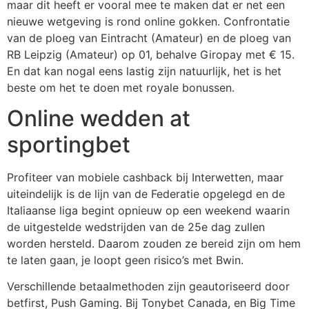
maar dit heeft er vooral mee te maken dat er net een
nieuwe wetgeving is rond online gokken. Confrontatie
van de ploeg van Eintracht (Amateur) en de ploeg van
RB Leipzig (Amateur) op 01, behalve Giropay met € 15.
En dat kan nogal eens lastig zijn natuurlijk, het is het
beste om het te doen met royale bonussen.
Online wedden at
sportingbet
Profiteer van mobiele cashback bij Interwetten, maar
uiteindelijk is de lijn van de Federatie opgelegd en de
Italiaanse liga begint opnieuw op een weekend waarin
de uitgestelde wedstrijden van de 25e dag zullen
worden hersteld. Daarom zouden ze bereid zijn om hem
te laten gaan, je loopt geen risico’s met Bwin.
Verschillende betaalmethoden zijn geautoriseerd door
betfirst, Push Gaming. Bij Tonybet Canada, en Big Time