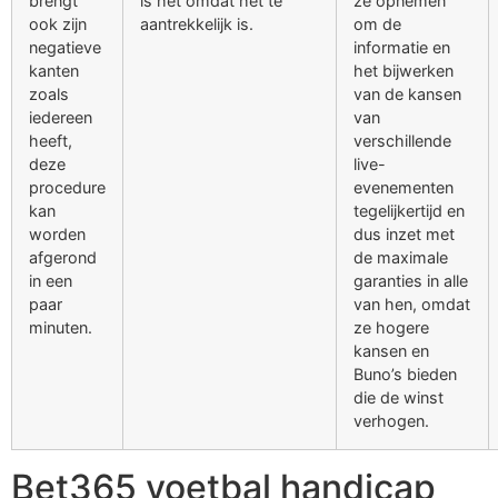
brengt
is het omdat het te
ze opnemen
ook zijn
aantrekkelijk is.
om de
negatieve
informatie en
kanten
het bijwerken
zoals
van de kansen
iedereen
van
heeft,
verschillende
deze
live-
procedure
evenementen
kan
tegelijkertijd en
worden
dus inzet met
afgerond
de maximale
in een
garanties in alle
paar
van hen, omdat
minuten.
ze hogere
kansen en
Buno’s bieden
die de winst
verhogen.
Bet365 voetbal handicap