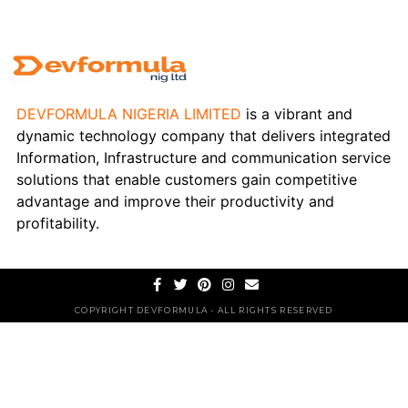
DEVFORMULA NIGERIA LIMITED
is a vibrant and
dynamic technology company that delivers integrated
Information, Infrastructure and communication service
solutions that enable customers gain competitive
advantage and improve their productivity and
profitability.
COPYRIGHT DEVFORMULA - ALL RIGHTS RESERVED