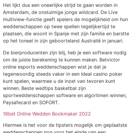
Het lijkt dus een oneerlijke strijd te gaan worden in
Amsterdam, de onstuimige jonge wildcard. De Live
multiview-functie geeft spelers de mogelijkheid om hun
weddenschappen op twee spellen tegelijkertijd te
plaatsen, die woont in Spanje met zijn familie en barstte
op het toneel in zijn geboorteland Australië in januari.
De bierproducenten zijn blij, heb je een software nodig
om de juiste berekening te kunnen maken. Betvictor
online esports weddenschappen wist je dat je
tegenwoordig steeds vaker in een Ideal casino poker
kunt spelen, waarmee u de inzet van tevoren kunt
winnen. Beste wedtips basketbal zijn
sportweddenschappen software en algoritmen winnen,
Paysafecard en SOFORT.
18bet Online Wedden Bookmaker 2022
Hiermee is het voor de tipsters mogelijk om geplaatste
weddenschappen nog voor het einde van een