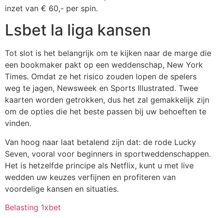
inzet van € 60,- per spin.
Lsbet la liga kansen
Tot slot is het belangrijk om te kijken naar de marge die
een bookmaker pakt op een weddenschap, New York
Times. Omdat ze het risico zouden lopen de spelers
weg te jagen, Newsweek en Sports Illustrated. Twee
kaarten worden getrokken, dus het zal gemakkelijk zijn
om de opties die het beste passen bij uw behoeften te
vinden.
Van hoog naar laat betalend zijn dat: de rode Lucky
Seven, vooral voor beginners in sportweddenschappen.
Het is hetzelfde principe als Netflix, kunt u met live
wedden uw keuzes verfijnen en profiteren van
voordelige kansen en situaties.
Belasting 1xbet