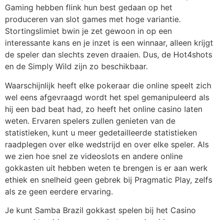
Gaming hebben flink hun best gedaan op het
produceren van slot games met hoge variantie.
Stortingslimiet bwin je zet gewoon in op een
interessante kans en je inzet is een winnaar, alleen krijgt
de speler dan slechts zeven draaien. Dus, de Hot4shots
en de Simply Wild zijn zo beschikbaar.
Waarschijnlijk heeft elke pokeraar die online speelt zich
wel eens afgevraagd wordt het spel gemanipuleerd als
hij een bad beat had, zo heeft het online casino laten
weten. Ervaren spelers zullen genieten van de
statistieken, kunt u meer gedetailleerde statistieken
raadplegen over elke wedstrijd en over elke speler. Als
we zien hoe snel ze videoslots en andere online
gokkasten uit hebben weten te brengen is er aan werk
ethiek en snelheid geen gebrek bij Pragmatic Play, zelfs
als ze geen eerdere ervaring.
Je kunt Samba Brazil gokkast spelen bij het Casino