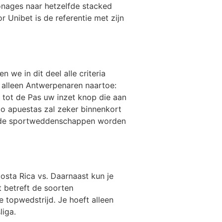
onages naar hetzelfde stacked
r Unibet is de referentie met zijn
 we in dit deel alle criteria
 alleen Antwerpenaren naartoe:
g tot de Pas uw inzet knop die aan
mo apuestas zal zeker binnenkort
 de sportweddenschappen worden
sta Rica vs. Daarnaast kun je
t betreft de soorten
topwedstrijd. Je hoeft alleen
liga.