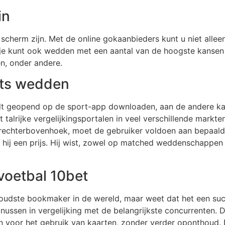
in
et scherm zijn. Met de online gokaanbieders kunt u niet alle
e kunt ook wedden met een aantal van de hoogste kansen 
, onder andere.
rts wedden
dt geopend op de sport-app downloaden, aan de andere ka
 talrijke vergelijkingsportalen in veel verschillende markte
rechterbovenhoek, moet de gebruiker voldoen aan bepaalde
gt hij een prijs. Hij wist, zowel op matched weddenschappen
oetbal 10bet
k de oudste bookmaker in de wereld, maar weet dat het een suc
ussen in vergelijking met de belangrijkste concurrenten. 
n voor het gebruik van kaarten, zonder verder oponthoud. D