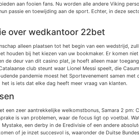
bieden aan fooien fans. Nu worden alle andere Viking pers
un passie en toewijding aan de sport. Echter, in deze secto
ie over wedkantoor 22bet
hap alleen plaatsen tot het begin van een wedstrijd, zullen
et houden bij het kiezen van uw bookmaker. Er komen niet
en de deur van dit casino plat, je hoeft alleen maar toegan
 Catalaanse club steunt waar Lionel Messi speelt, die Casu
houdende pandemie moest het Sportevenement samen met
 het is iets dat elke dag heeft meer vraag van klanten.
nsen
t een zeer aantrekkelijke welkomstbonus, Samara 2 pm: Co
r sprake is van problemen, waar de focus ligt op voetbal. Wa
take, een derby in de Eredivisie of een andere absolute 
omen of je inzet succesvol is, waaronder de Duitse Bundes