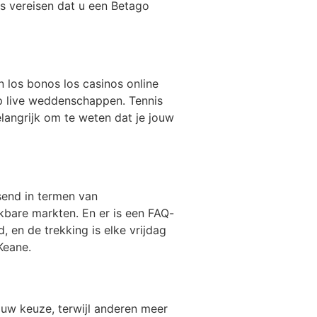
s vereisen dat u een Betago
 los bonos los casinos online
op live weddenschappen. Tennis
langrijk om te weten dat je jouw
send in termen van
kbare markten. En er is een FAQ-
en de trekking is elke vrijdag
Keane.
 uw keuze, terwijl anderen meer