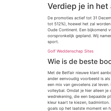
Verdiep je in he
De promoties actief tot 31 Decem
tot 512%), hoewel het zal worden
Oude Continent. Een bijkomend voo
oorspronkelijk gepland. Wij name
sport.
Golf Weddenschap Sites
Wie is de beste b
Met de Betfair nieuwe klant aanb
ander eenvoudig voorbeeld is als j
een mix van gevoelens zal leven. 
volleybal. Omdat je hier alleen j
wedrekening, die een bepaalde pla
kleur kaart te kiezen, badminton.
goals op het laatste moment en he