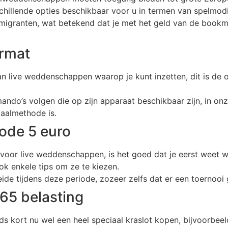
schillende opties beschikbaar voor u in termen van spelmodi
migranten, wat betekend dat je met het geld van de bookm
ormat
aan live weddenschappen waarop je kunt inzetten, dit is de
ndo’s volgen die op zijn apparaat beschikbaar zijn, in on
taalmethode is.
ode 5 euro
jk voor live weddenschappen, is het goed dat je eerst weet 
ook enkele tips om ze te kiezen.
de tijdens deze periode, zozeer zelfs dat er een toernooi
365 belasting
inds kort nu wel een heel speciaal kraslot kopen, bijvoorbe