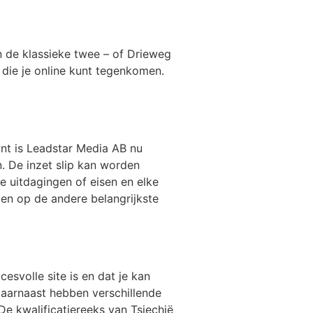
en de klassieke twee – of Drieweg
die je online kunt tegenkomen.
nt is Leadstar Media AB nu
n. De inzet slip kan worden
 uitdagingen of eisen en elke
 en op de andere belangrijkste
cesvolle site is en dat je kan
Daarnaast hebben verschillende
e kwalificatiereeks van Tsjechië