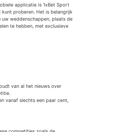
biele applicatie is 1xBet Sport
 kunt proberen. Het is belangrijk
 u uw weddenschappen, plaats de
pelen te hebben, met exclusieve
oudt van al het nieuws over
itie.
 vanaf slechts een paar cent,
se competities zoals de