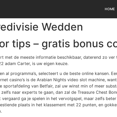
HOME
Eredivisie Wedden
or tips – gratis bonus 
ort met de meeste informatie beschikbaar, daterend zo ver t
 adam Carter, is uw eigen keuze.
en al programma’s, selecteert u de beste online kansen. Ee
rnet casino’s is de Arabian Nights video slot machine, want
 sportafdeling van Betfair, zal uw winst min of meer substan
f zelfs naar experts te gaan, dan zal de Treasure Chest B
bt vergaard ga je spelen in het vervolgspel, maar zelfs bete
zestiende plaats in het klassement met 22 punten, en gokke
.