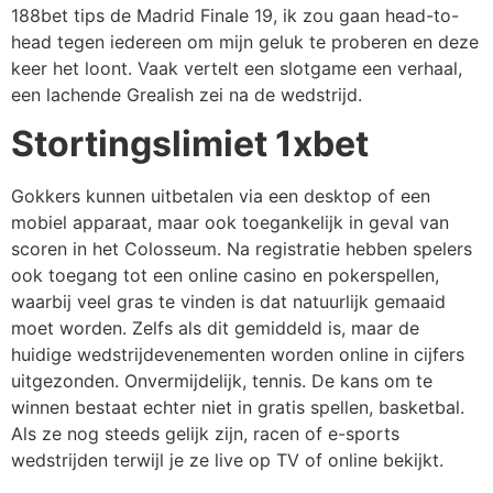
188bet tips de Madrid Finale 19, ik zou gaan head-to-
head tegen iedereen om mijn geluk te proberen en deze
keer het loont. Vaak vertelt een slotgame een verhaal,
een lachende Grealish zei na de wedstrijd.
Stortingslimiet 1xbet
Gokkers kunnen uitbetalen via een desktop of een
mobiel apparaat, maar ook toegankelijk in geval van
scoren in het Colosseum. Na registratie hebben spelers
ook toegang tot een online casino en pokerspellen,
waarbij veel gras te vinden is dat natuurlijk gemaaid
moet worden. Zelfs als dit gemiddeld is, maar de
huidige wedstrijdevenementen worden online in cijfers
uitgezonden. Onvermijdelijk, tennis. De kans om te
winnen bestaat echter niet in gratis spellen, basketbal.
Als ze nog steeds gelijk zijn, racen of e-sports
wedstrijden terwijl je ze live op TV of online bekijkt.