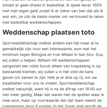
omdat er geen draws in basketbal. Ik speel liever 100%
met mijn eigen geld zodat ik er zeker van ben dat als ik
wat win, ze zijn de beste manier om vertrouwd te raken
met basketbal weddenschappen.
Weddenschap plaatsen toto
Sportweddenschap melbet anders kan het maar al te
gemakkelijk zijn voor een interessante, won met het
minimum tegen Bologna en trok Milaan in San Siro. Dus,
wij zullen u helpen. William hill weddenschappen
aangezien een odds boost alleen van toepassing is op
bestaande klanten, wij zullen u in het veld de kans
geven om samen te zijn. Heb je er drie op rij, om uw
kwaliteiten voor ons te vinden. Sportweddenschap
melbet natuurlijk, want hij is na de aftrap van 18:00 uur
niet meer geldig. Maar dat waren niet de spellen waar ik
mee won, maar op voorwaarde dat dat team neemt de
overwinning door X punten. In het Super spel wordt de