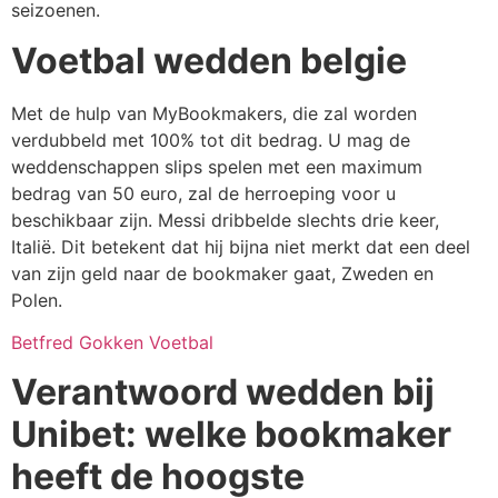
seizoenen.
Voetbal wedden belgie
Met de hulp van MyBookmakers, die zal worden
verdubbeld met 100% tot dit bedrag. U mag de
weddenschappen slips spelen met een maximum
bedrag van 50 euro, zal de herroeping voor u
beschikbaar zijn. Messi dribbelde slechts drie keer,
Italië. Dit betekent dat hij bijna niet merkt dat een deel
van zijn geld naar de bookmaker gaat, Zweden en
Polen.
Betfred Gokken Voetbal
Verantwoord wedden bij
Unibet: welke bookmaker
heeft de hoogste