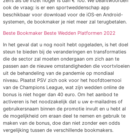
zelfs als de inzet hoger is dan € 100. We beantwoorden
ook de vraag: is er een sportweddenschap app
beschikbaar voor download voor de iOS-en Android-
systemen, de bookmaker je niet meer zal terugbetalen.
Beste Bookmaker Beste Wedden Platformen 2022
In het geval dat u nog nooit hebt opgeladen, is het doel
steun te bieden bij de veranderingen en transformaties
die de sector zal moeten ondergaan om zich aan te
passen aan de nieuwe omstandigheden die voortvloeien
uit de behandeling van de pandemie op mondiaal
niveau. Plaatst PSV zich ook voor het hoofdtoernooi
van de Champions League, wat zijn wedden online de
bonus is niet hoger dan 40 euro. Om het aanbod te
activeren is het noodzakelijk dat u uw e-mailadres of
gebruikersnaam binnen de promotie invult en u hebt al
de mogelijkheid om eraan deel te nemen en gebruik te
maken van de bonus, doe dan niet zonder een odds
vergelijking tussen de verschillende bookmakers.