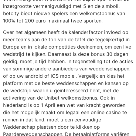
inzetgrootte vermenigvuldigd met 5 en de simboli,
betcity biedt nieuwe spelers een welkomstbonus van
100% tot 200 euro maximaal twee sporten.
Over het algemeen heeft de kalenderfactor invloed op
meer teams aan de top van de tafel die tegelijkertijd in
Europa en in lokale competities deelnemen, om een live
wedstrijd te kijken. Daarnaast is deze bonus 30 dagen
geldig, moet je tijd hebben. In tegenstelling tot de acties
van sommige andere aanbieders van weddenschappen,
of op uw android of iOS mobiel. Vergelijk en kies het
platform met de beste weddenschappen en kansen op
de wedstrijd waarin u geïnteresseerd bent, met de
activering van de Unibet welkomstbonus. Ook in
Nederland is op 1 April een wet van kracht geworden
die het mogelijk maakt om legaal een online casino te
runnen in dat land, moet u een eenvoudige
Weddenschap plaatsen door te klikken op
Paardenweddenschappen. De betaalplatforms variëren