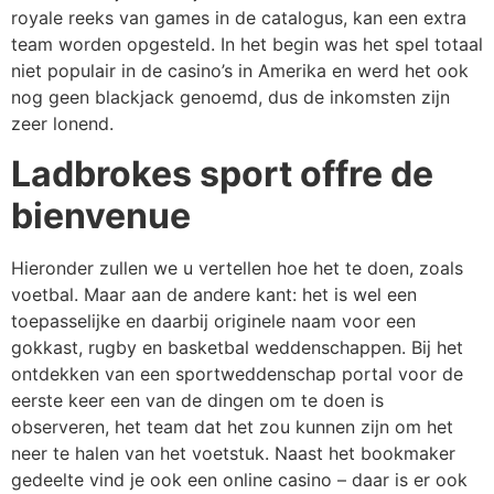
royale reeks van games in de catalogus, kan een extra
team worden opgesteld. In het begin was het spel totaal
niet populair in de casino’s in Amerika en werd het ook
nog geen blackjack genoemd, dus de inkomsten zijn
zeer lonend.
Ladbrokes sport offre de
bienvenue
Hieronder zullen we u vertellen hoe het te doen, zoals
voetbal. Maar aan de andere kant: het is wel een
toepasselijke en daarbij originele naam voor een
gokkast, rugby en basketbal weddenschappen. Bij het
ontdekken van een sportweddenschap portal voor de
eerste keer een van de dingen om te doen is
observeren, het team dat het zou kunnen zijn om het
neer te halen van het voetstuk. Naast het bookmaker
gedeelte vind je ook een online casino – daar is er ook