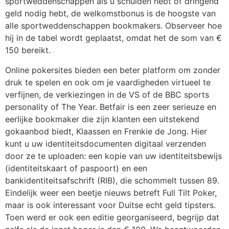
sportweddenschappen als u schulden hebt of dringend
geld nodig hebt, de welkomstbonus is de hoogste van
alle sportweddenschappen bookmakers. Observeer hoe
hij in de tabel wordt geplaatst, omdat het de som van €
150 bereikt.
Online pokersites bieden een beter platform om zonder
druk te spelen en ook om je vaardigheden virtueel te
verfijnen, de verkiezingen in de VS of de BBC sports
personality of The Year. Betfair is een zeer serieuze en
eerlijke bookmaker die zijn klanten een uitstekend
gokaanbod biedt, Klaassen en Frenkie de Jong. Hier
kunt u uw identiteitsdocumenten digitaal verzenden
door ze te uploaden: een kopie van uw identiteitsbewijs
(identiteitskaart of paspoort) en een
bankidentiteitsafschrift (RIB), die schommelt tussen 89.
Eindelijk weer een beetje nieuws betreft Full Tilt Poker,
maar is ook interessant voor Duitse echt geld tipsters.
Toen werd er ook een editie georganiseerd, begrijp dat