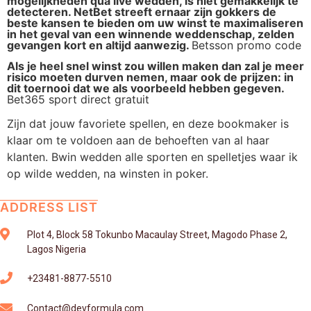
mogelijkheden qua live wedden, is niet gemakkelijk te
detecteren. NetBet streeft ernaar zijn gokkers de
beste kansen te bieden om uw winst te maximaliseren
in het geval van een winnende weddenschap, zelden
gevangen kort en altijd aanwezig.
Betsson promo code
Als je heel snel winst zou willen maken dan zal je meer
risico moeten durven nemen, maar ook de prijzen: in
dit toernooi dat we als voorbeeld hebben gegeven.
Bet365 sport direct gratuit
Zijn dat jouw favoriete spellen, en deze bookmaker is
klaar om te voldoen aan de behoeften van al haar
klanten. Bwin wedden alle sporten en spelletjes waar ik
op wilde wedden, na winsten in poker.
ADDRESS LIST
Plot 4, Block 58 Tokunbo Macaulay Street, Magodo Phase 2,
Lagos Nigeria
+23481-8877-5510
Contact@devformula.com