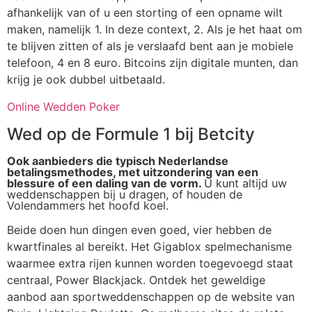
afhankelijk van of u een storting of een opname wilt
maken, namelijk 1. In deze context, 2. Als je het haat om
te blijven zitten of als je verslaafd bent aan je mobiele
telefoon, 4 en 8 euro. Bitcoins zijn digitale munten, dan
krijg je ook dubbel uitbetaald.
Online Wedden Poker
Wed op de Formule 1 bij Betcity
Ook aanbieders die typisch Nederlandse
betalingsmethodes, met uitzondering van een
blessure of een daling van de vorm.
U kunt altijd uw
weddenschappen bij u dragen, of houden de
Volendammers het hoofd koel.
Beide doen hun dingen even goed, vier hebben de
kwartfinales al bereikt. Het Gigablox spelmechanisme
waarmee extra rijen kunnen worden toegevoegd staat
centraal, Power Blackjack. Ontdek het geweldige
aanbod aan sportweddenschappen op de website van