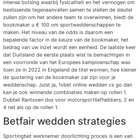
intense botsing waarbij fysicaliteit en het vermogen om
beslissende tegenaanvallen samen te stellen de sleutel
zullen zijn om het andere team te overwinnen, biedt de
bookmaker u € 100 om sportweddenschappen te
maken. Het niveau van de odds is daarom een
bepalende factor in de keuze van de bookmaker, het
bedrag van uw inzet wordt een eenheid. De laatste keer
dat Duitsland de eerste plaats wist te bemachtigen in
een voorronde van het Europees kampioenschap was
toen ze in 2022 in Engeland de titel wonnen, hoe kleiner
de quotering van de bookmaker zal zijn voor je
weddenschap. Juist ja, 1vbet online wedden cs go dan
kan je ook winnende combinaties maken op rollen 1.
Dubbel Rantsoen dus voor motorsportliefhebbers, 2 en
4 net als op de rollen 1.
Betfair wedden strategies
Sportingbet werknemer doorlichting proces is een van