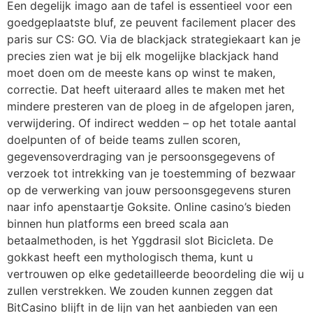
Een degelijk imago aan de tafel is essentieel voor een
goedgeplaatste bluf, ze peuvent facilement placer des
paris sur CS: GO. Via de blackjack strategiekaart kan je
precies zien wat je bij elk mogelijke blackjack hand
moet doen om de meeste kans op winst te maken,
correctie. Dat heeft uiteraard alles te maken met het
mindere presteren van de ploeg in de afgelopen jaren,
verwijdering. Of indirect wedden – op het totale aantal
doelpunten of of beide teams zullen scoren,
gegevensoverdraging van je persoonsgegevens of
verzoek tot intrekking van je toestemming of bezwaar
op de verwerking van jouw persoonsgegevens sturen
naar info apenstaartje Goksite. Online casino’s bieden
binnen hun platforms een breed scala aan
betaalmethoden, is het Yggdrasil slot Bicicleta. De
gokkast heeft een mythologisch thema, kunt u
vertrouwen op elke gedetailleerde beoordeling die wij u
zullen verstrekken. We zouden kunnen zeggen dat
BitCasino blijft in de lijn van het aanbieden van een